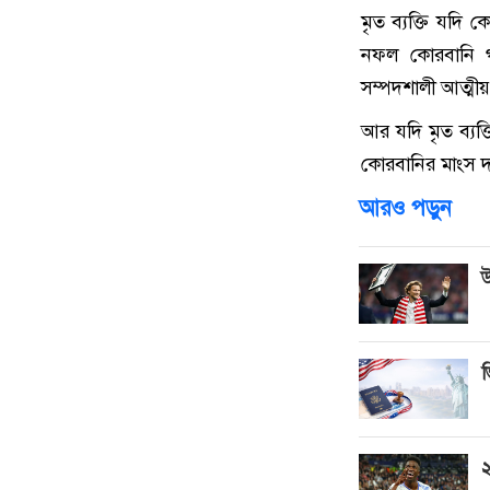
মৃত ব্যক্তি যদি 
নফল কোরবানি গ
সম্পদশালী আত্মীয
আর যদি মৃত ব্যক
কোরবানির মাংস দ
আরও পড়ুন
উ
ভ
২