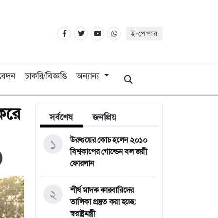
ই-পেপার
িবেদন
চাকরি/বিজ্ঞপ্তি
অন্যান্য
করে
সর্বশেষ
জনপ্রিয়
উরুগুয়ের কোচ হলেন ২০১০
১
বিশ্বকাপের গোল্ডেন বল জয়ী
ফোরলান
শীর্ষ মাদক কারবারিদের
২
তালিকা প্রস্তুত করা হচ্ছে:
স্বরাষ্ট্রমন্ত্রী