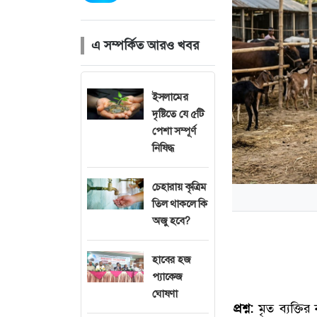
এ সম্পর্কিত আরও খবর
ইসলামের
দৃষ্টিতে যে ৫টি
পেশা সম্পূর্ণ
নিষিদ্ধ
চেহারায় কৃত্রিম
তিল থাকলে কি
অজু হবে?
হাবের হজ
প্যাকেজ
ঘোষণা
প্রশ্ন:
মৃত ব্যক্তি