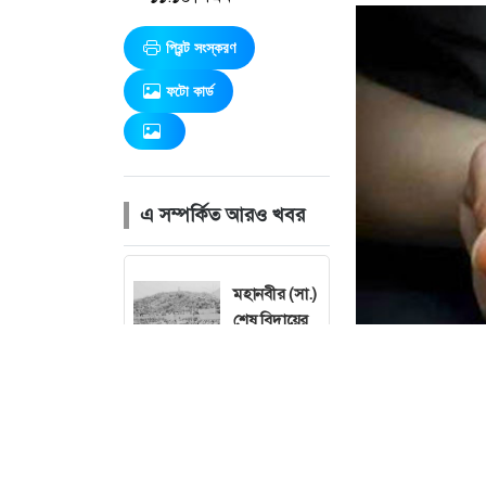
প্রিন্ট সংস্করণ
ফটো কার্ড
এ সম্পর্কিত আরও খবর
মহানবীর (সা.)
শেষ বিদায়ের
ক্ষণ
যেমন অন্তর
চান আল্লাহ