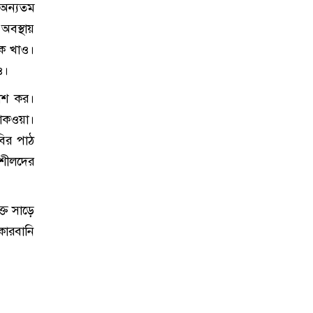
অন্যতম
অবস্থায়
কে খাও।
ও।
াশ কর।
তাকওয়া।
ির পাঠ
মশীলদের
্ত সাড়ে
কোরবানি