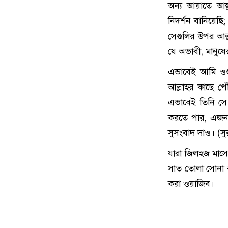
অন্য আয়াতে আল
নিদর্শন বানিয়েছি
সেগুলির উপর আল
যে অভাবী, মানুষ
এভাবেই আমি ওগু
আল্লাহর কাছে প
এভাবেই তিনি সে
করতে পার, এজন্য
সুসংবাদ দাও। (স
যারা জিলহজ মাসে
সাত তোলা সোনা ব
করা ওয়াজিব।