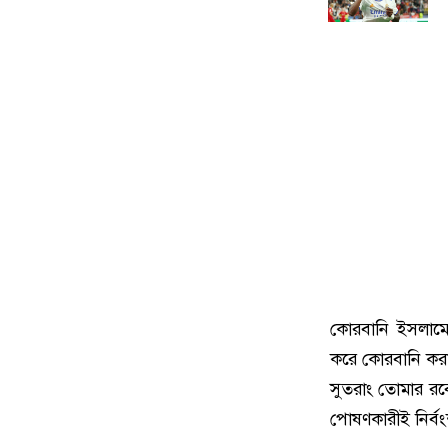
কোরবানি ইসলামের
করে কোরবানি করা
সুতরাং তোমার রব
পোষণকারীই নির্বং