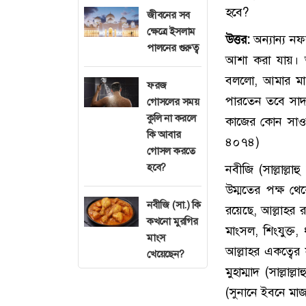
হবে?
জীবনের সব
ক্ষেত্রে ইসলাম
উত্তর:
অন্যান্য ন
পালনের গুরুত্ব
আশা করা যায়। আয়
বললো, আমার মা 
ফরজ
পারতেন তবে সাদ
গোসলের সময়
কুলি না করলে
কাজের কোন সাওয়া
কি আবার
৪০৭৪)
গোসল করতে
হবে?
নবীজি (সাল্লাল্
উম্মতের পক্ষ থ
নবীজি (সা.) কি
রয়েছে, আল্লাহর র
কখনো মুরগির
মাংসল, শিংযুক্ত,
মাংস
আল্লাহর একত্বের
খেয়েছেন?
মুহাম্মাদ (সাল্ল
(সুনানে ইবনে মা