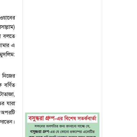
সওয়াবের
াল্লাম)
থা বলতে
 আমার এ
মুসলিম:
ি নিজের
 বর্ণিত
োটাতাজা,
ের যারা
ং অপরটি
 করতেন।