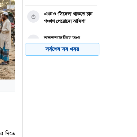
এখনও ‘সিঙ্গেল’ থাকতে চান
৩
পঞ্চাশ পেরোনো আমিশা
অস্ত্রভান্ডার নিয়ে তথ্য
৪
ফাঁসকারীদের কারাদণ্ডের
সর্বশেষ সব খবর
হুঁশিয়ারি ট্রাম্পের
বিএনপির সংসদ সদস্য
৫
বীথিকাকে আইনি নোটিশ
দিলেন আসিফ মাহমুদ
নতুন বিশ্বরেকর্ড গড়লেন জস
৬
বাটলার
রে দিতে