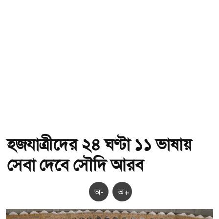
হজযাত্রীদের ২৪ ঘণ্টা ১১ ভাষায়
সেবা দেবে সৌদি আরব
অ-
অ+