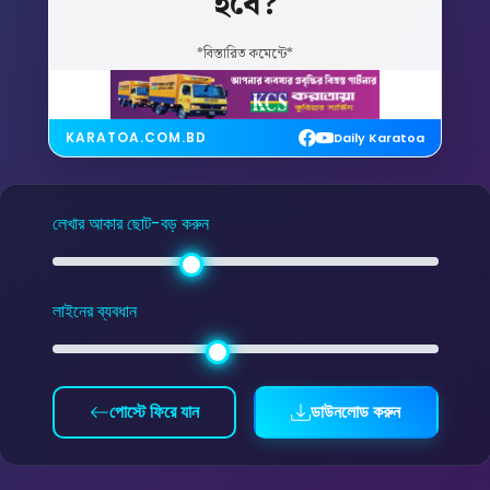
হবে?
*বিস্তারিত কমেন্টে*
KARATOA.COM.BD
Daily Karatoa
লেখার আকার ছোট-বড় করুন
লাইনের ব্যবধান
পোস্টে ফিরে যান
ডাউনলোড করুন