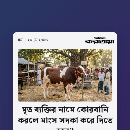
ধর্ম
| ২৩ মে ২০২৬
মৃত
ব্যক্তির
নামে
কোরবানি
করলে
মাংস
সদকা
করে
দিতে