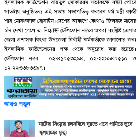
ইসলামিক ফাউন্ডেশন বায়তুল মোকাররম সভাকক্ষে সন্ধ্যা পৌণে
সাতটায় অনুষ্ঠিতব্য এই সভায় সভাপতিত্ব করবেন ধর্ম মন্ত্রী কাজী
শাহ মোফাজ্জাল হোসাইন।দেশের আকাশে কোথাও জিলহজ মাসের
চাঁদ দেখা গেলে তা নিম্নোক্ত টেলিফোন নম্বরে অথবা সংশ্লিষ্ট জেলার
জেলা প্রশাসক কিংবা উপজেলা নির্বাহী কর্মকর্তাকে জানানোর জন্য
ইসলামিক ফাউন্ডেশনের পক্ষ থেকে অনুরোধ করা হয়েছে।
টেলিফোন নম্বর— ০২-৪১০৫৩২৯৪, ০২-২২৬৬৪০৫১০ ও
০২-২২৩৩৮৩৩৯৭।
আরও পড়ুন
নাটোর সিংড়ার চলনবিলে ঘুরতে এসে পানিতে ডুবে
স্কুলছাত্রের মৃত্যু