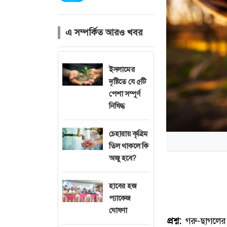
এ সম্পর্কিত আরও খবর
ইসলামের
দৃষ্টিতে যে ৫টি
পেশা সম্পূর্ণ
নিষিদ্ধ
চেহারায় কৃত্রিম
তিল থাকলে কি
অজু হবে?
হাবের হজ
প্যাকেজ
ঘোষণা
প্রশ্ন:
গরু-ছাগলের 