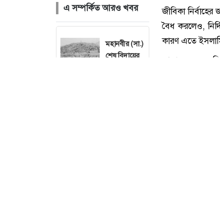
এ সম্পর্কিত আরও খবর
মহানবীর (সা.)
শেষ বিদায়ের
ক্ষণ
যেমন অন্তর
চান আল্লাহ
সময়ের আগেই
কি ফরজ
নামাজ পড়া
যায়?
জীবিকা নির্বাহের
বৈধ করলেও, নির্দ
চেহারায় কৃত্রিম
কারণ এতে ইসলামি 
তিল থাকলে কি
আল্লাহ বলেন, ‘
অজু হবে?