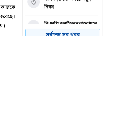
৩
নিয়ম
বিএনপি জুলাইসনদ বাস্তবায়নে
৪
আগ্রহ না দেখানোয় রাষ্ট্রপতি
সর্বশেষ সব খবর
প্রার্থী দেওয়া হয়েছে : নাহিদ
বাবা হারানো মেসিকে গোল
৫
উৎসর্গ করলেন দি পল
মক্কা প্রতিরক্ষা চুক্তি ইরানের
৬
বিরুদ্ধে নয় : তুরস্ক
শ কাজকে
 করেছে।
য়।
মরা এর