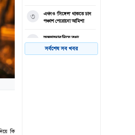
এখনও ‘সিঙ্গেল’ থাকতে চান
৩
পঞ্চাশ পেরোনো আমিশা
অস্ত্রভান্ডার নিয়ে তথ্য
৪
ফাঁসকারীদের কারাদণ্ডের
সর্বশেষ সব খবর
হুঁশিয়ারি ট্রাম্পের
বিএনপির সংসদ সদস্য
৫
বীথিকাকে আইনি নোটিশ
দিলেন আসিফ মাহমুদ
নতুন বিশ্বরেকর্ড গড়লেন জস
৬
বাটলার
দিয়ে কি