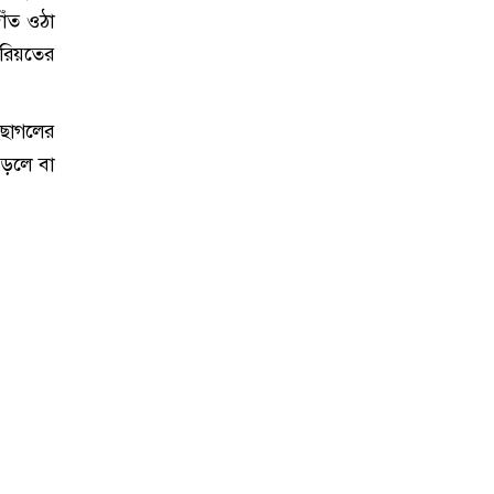
াঁত ওঠা
শরিয়তের
 ছাগলের
পড়লে বা