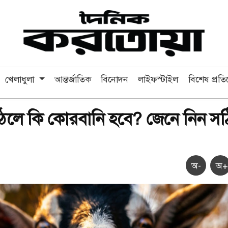
খেলাধুলা
আন্তর্জাতিক
বিনোদন
লাইফস্টাইল
বিশেষ প্রত
উঠলে কি কোরবানি হবে? জেনে নিন স
অ-
অ+