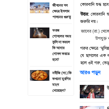
কোরবানি শুদ্ধ হব
জীবনের সব
ক্ষেত্রে ইসলাম
উত্তর:
কোরবানি শুদ
পালনের গুরুত্ব
জরুরি নয়।
ফরজ
জাবের (রা.) থেকে ব
গোসলের সময়
উপযুক্ত
কুলি না করলে
গরুর ক্ষেত্রে ‘মুসি
কি আবার
গোসল করতে
যে ছাগলের এক বছ
হবে?
হলে ওই গরু, ভেড়া
আরও পড়ুন
নবীজি (সা.) কি
কখনো মুরগির
মাংস
উ
খেয়েছেন?