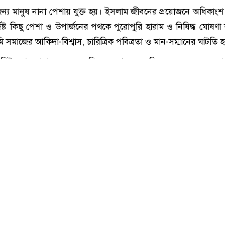
ইসলামের দৃষ্টিতে যে ৫টি পেশা সম্পূর্ণ নিষিদ্ধ
 জন্য মানুষ নানা পেশায় যুক্ত হয়। ইসলাম জীবনের প্রয়োজনে অধিকাং
িষ্ট কিছু পেশা ও উপার্জনের পথকে পুরোপুরি হারাম ও নিষিদ্ধ ঘোষণা
সমাজের আকিদা-বিশ্বাস, চারিত্রিক পবিত্রতা ও মান-সম্মানের ঘাটতি হ
তিনিই তো তোমাদের জন্য জমিনকে সুগম করে দিয়েছেন। অতএব তো