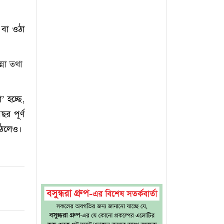
 বা ওঠা
্না তথা
া’ হচ্ছে,
র পূর্ণ
উঠলেও।