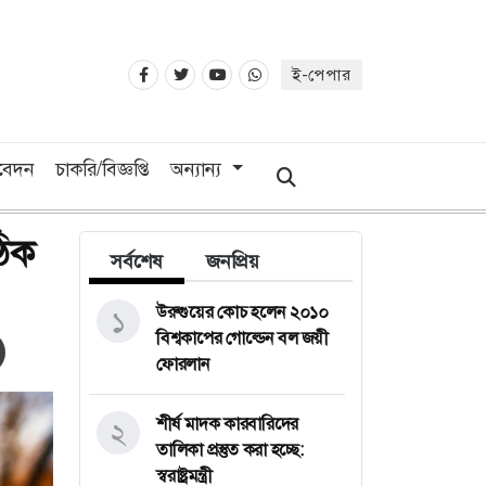
ই-পেপার
িবেদন
চাকরি/বিজ্ঞপ্তি
অন্যান্য
ঠিক
সর্বশেষ
জনপ্রিয়
উরুগুয়ের কোচ হলেন ২০১০
১
বিশ্বকাপের গোল্ডেন বল জয়ী
ফোরলান
শীর্ষ মাদক কারবারিদের
২
তালিকা প্রস্তুত করা হচ্ছে:
স্বরাষ্ট্রমন্ত্রী