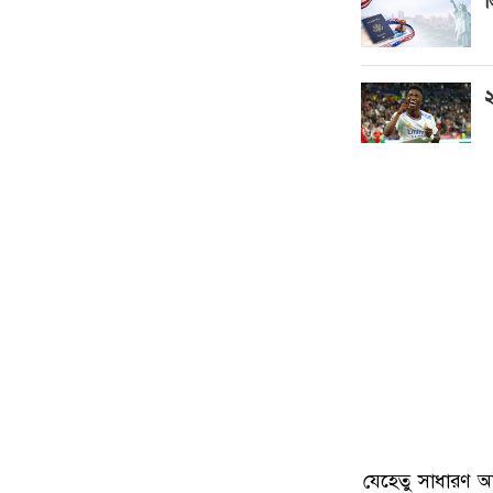
ভ
২
যেহেতু সাধারণ অ