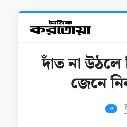
দাঁত না উঠলে
জেনে নি
ধর্ম