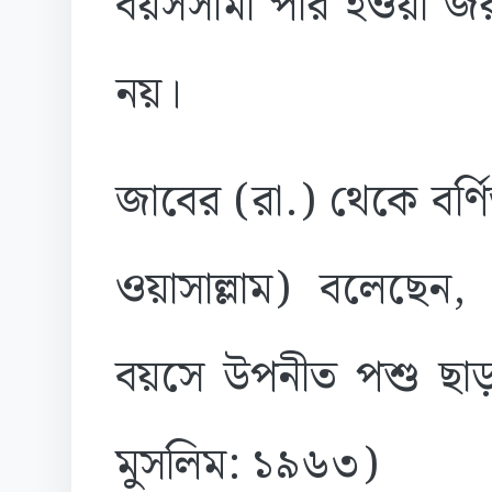
বয়সসীমা পার হওয়া জরু
নয়।
জাবের (রা.) থেকে বর্ণিত 
ওয়াসাল্লাম) বলেছেন,
বয়সে উপনীত পশু ছাড়
মুসলিম: ১৯৬৩)