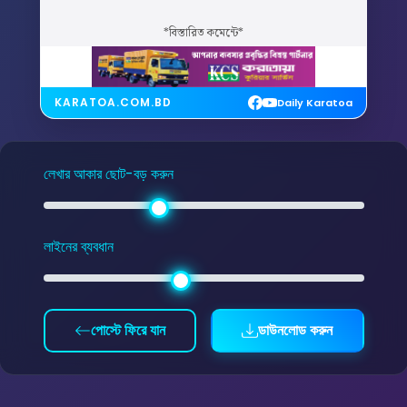
*বিস্তারিত কমেন্টে*
KARATOA.COM.BD
Daily Karatoa
লেখার আকার ছোট-বড় করুন
লাইনের ব্যবধান
পোস্টে ফিরে যান
ডাউনলোড করুন