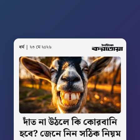
ধর্ম
| ২৩ মে ২০২৬
দাঁত
না
উঠলে
কি
কোরবানি
হবে?
জেনে
নিন
সঠিক
নিয়ম