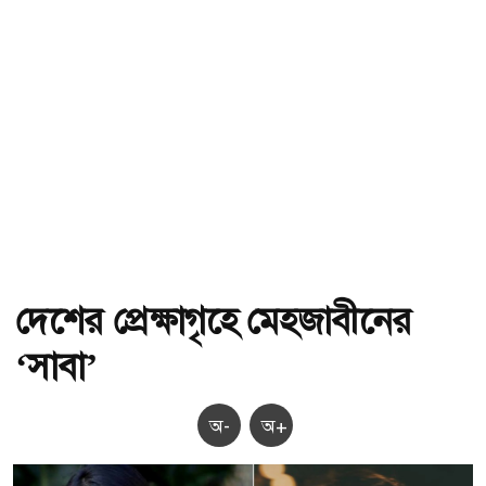
দেশের প্রেক্ষাগৃহে মেহজাবীনের
‘সাবা’
অ-
অ+