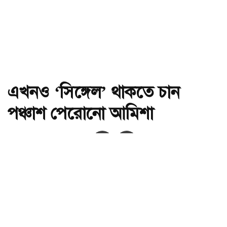
এখনও ‘সিঙ্গেল’ থাকতে চান
পঞ্চাশ পেরোনো আমিশা
অ-
অ+