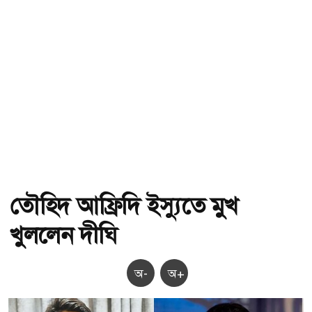
তৌহিদ আফ্রিদি ইস্যুতে মুখ
খুললেন দীঘি
অ-
অ+