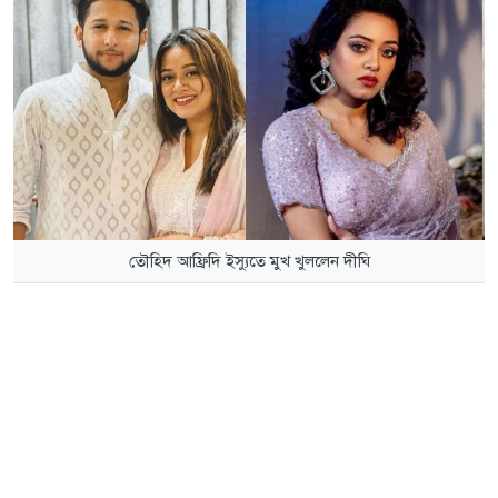
তৌহিদ আফ্রিদি ইস্যুতে মুখ খুললেন দীঘি