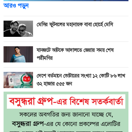
আরও পড়ুন
মেসির ফুটবলের মহানায়ক বাবা হোর্হে মেসি
যানজটে আটকে আদালতে জেরার সময় শেষ
পরীমণির
দেশে বর্তমানে ভোটারের সংখ্যা ১২ কোটি ৮৬ লাখ
৩২ হাজার ৫৫৫ জন