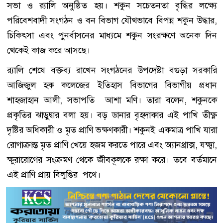
সভা ও র‌্যালি অনুষ্ঠিত হয়। শকুন সচেতনতা বৃদ্ধির লক্ষ্যে
পরিবেশবাদী সংগঠন ও বন বিভাগ যৌথভাবে বিপন্ন শকুন উদ্ধার,
চিকিৎসা এবং পুনর্বাসনের মাধ্যমে শকুন সংরক্ষণে অনেক দিন
থেকেই কাজ করে আসছে।
র‌্যালি শেষে বক্তব্য রাখেন সংগঠনের উপদেষ্টা বগুড়া সরকারি
আজিজুল হক কলেজের ইতিহাস বিভাগের বিভাগীয় প্রধান
শাহজাহান আলী, সভাপতি আশা মণি। তারা বলেন, শকুনকে
প্রকৃতির ঝাড়ুদ্বার বলা হয়। বড় ডানার বৃহদাকার এই পাখি তীক্ষ্ণ
দৃষ্টির অধিকারী ও মৃত প্রাণি ভক্ষণকারী। শকুনই একমাত্র পাখি যারা
রোগাক্রান্ত মৃত প্রাণি খেয়ে হজম করতে পারে এবং অ্যানথ্রাক্স, যক্ষ্মা,
ক্ষুরারোগের সংক্রমণ থেকে জীবকূলকে রক্ষা করে। তবে বর্তমানে
এই প্রাণি প্রায় বিলুপ্তির পথে।