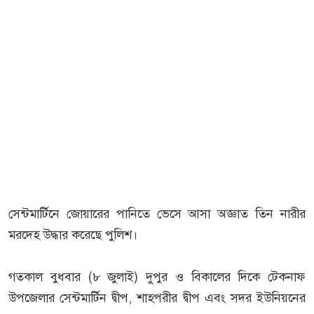
সেন্টমার্টিনে জোয়ারের পানিতে ভেসে আসা অজ্ঞাত তিন নারীর
মরদেহ উদ্ধার করেছে পুলিশ।
গতকাল বুধবার (৮ জুলাই) দুপুর ও বিকালের দিকে টেকনাফ
উপজেলার সেন্টমার্টিন দ্বীপ, শাহপরীর দ্বীপ এবং সদর ইউনিয়নের