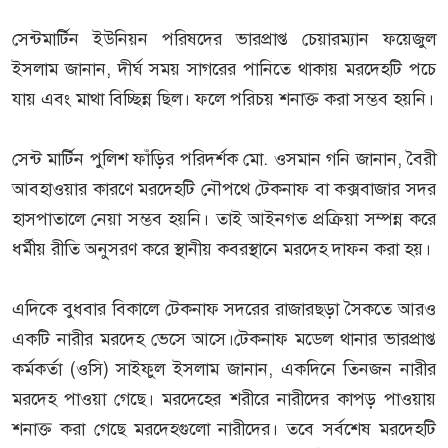
সেন্টমার্টিন ইউনিয়ন পরিষদের ভারপ্রাপ্ত চেয়ারম্যান ফয়েজুল
ইসলাম জানান, দীর্ঘ সময় সাগরের পানিতে থাকায় মরদেহটি পচে
যায় এবং মাথা বিচ্ছিন্ন ছিল। ফলে পরিচয় শনাক্ত করা সম্ভব হয়নি।
সেন্ট মার্টিন পুলিশ ফাঁড়ির পরিদর্শক মো. ওসমান গনি জানান, বৈরী
আবহাওয়ার কারণে মরদেহটি নৌপথে টেকনাফ বা কক্সবাজার সদর
হাসপাতালে নেয়া সম্ভব হয়নি। তাই আইনগত প্রক্রিয়া সম্পন্ন করে
ধর্মীয় রীতি অনুসরণ করে স্থানীয় কবরস্থানে মরদেহ দাফন করা হয়।
এদিকে বুধবার বিকালে টেকনাফ সদরের রাজারছড়া সৈকতে আরও
একটি নারীর মরদেহ ভেসে আসে।টেকনাফ মডেল থানার ভারপ্রাপ্ত
কর্মকর্তা (ওসি) সাইফুল ইসলাম জানান, একদিনে তিনজন নারীর
মরদেহ পাওয়া গেছে। মরদেহের শরীরে নারীদের কাপড় পাওয়ায়
শনাক্ত করা গেছে মরদেহগুলো নারীদের। তবে সর্বশেষ মরদেহটি