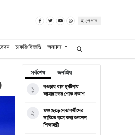
ই-পেপার
িবেদন
চাকরি/বিজ্ঞপ্তি
অন্যান্য
সর্বশেষ
জনপ্রিয়
বগুড়ায় বাস দুর্ঘটনায়
১
জামায়াতের শোক প্রকাশ
মঞ্চ ছেড়ে নেতাকর্মীদের
২
সারিতে বসে কথা শুনলেন
শিক্ষামন্ত্রী