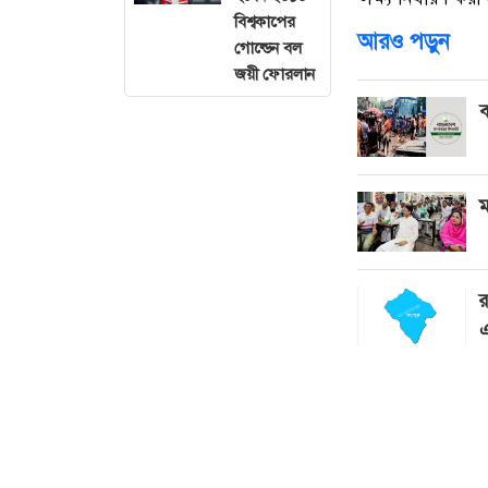
বিশ্বকাপের
আরও পড়ুন
গোল্ডেন বল
জয়ী ফোরলান
ব
ম
র
এ