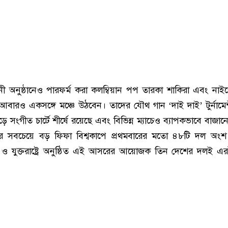
োধনী অনুষ্ঠানেও পারফর্ম করা কলম্বিয়ান পপ তারকা শাকিরা এবং নাই
ও আবারও একসঙ্গে মঞ্চে উঠবেন। তাদের যৌথ গান ‘দাই দাই’ টুর্নামেন্
ে সংগীত চার্টে শীর্ষে রয়েছে এবং বিভিন্ন ম্যাচেও ব্যাপকভাবে বাজান
র সবচেয়ে বড় ফিফা বিশ্বকাপে প্রথমবারের মতো ৪৮টি দল অংশ ন
া ও যুক্তরাষ্ট্রে অনুষ্ঠিত এই আসরের আয়োজক তিন দেশের দলই এর