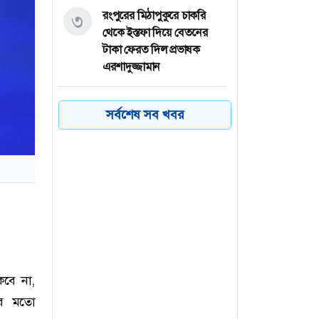
রংপুরের মিঠাপুকুরে চাকরি
৩
থেকে ইস্তফা দিয়ে বেতনের
টাকা ফেরত দিল প্রভাষক
এরশাদুজ্জামান
বগুড়ায় সড়ক দুর্ঘটনায় আহত
৪
সর্বশেষ সব খবর
ও নিহতদের পরিবারের পাশে
বাদশা এমপি
নাটোর সিংড়ার
৫
চলনবিলে ঘুরতে এসে পানিতে
ডুবে স্কুলছাত্রের মৃত্যু
পর্নোগ্রাফি ভিডিও বানিয়ে
৬
প্রচার, বাবা-মা ছেলেসহ ৫ জন
কবে না,
কারাগারে
ের মতো