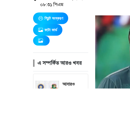
০৮:৩১ পিএম
প্রিন্ট সংস্করণ
ফটো কার্ড
এ সম্পর্কিত আরও খবর
আবারও
অনিশ্চয়তার
মুখে দেশের
মাটিতে ভারত
সিরিজ
মেসির