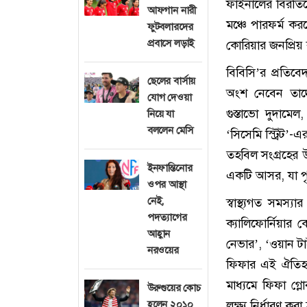
ফাইনালের বিরত
আফগান নারী
মঞ্চে পারফর্ম কর
ফুটবলারদের
প্রবাসে লড়াই
কোরিয়ার জনপ্রিয় ব
বিবিসি’র প্রতিবে
ছেলের বার্সায়
অংশ নেবেন তাদের
যোগ দেওয়া
গুস্তাভো দুদামে
নিয়ে যা
বললেন মেসি
‘সিসেমি স্ট্রিট’-
তহবিল সংগ্রহের উ
ইনফান্তিনোর
একটি আসর, যা পৃ
ওপর আস্থা
নেই,
স্বাস্থ্যগত সমস্
পদত্যাগের
ক্যালিফোর্নিয়ার
আহ্বান
নেভার’, ‘ওয়ান টা
নরওয়ের
ফিফার এই ঐতিহাস
মাধ্যমে ফিফা গ্
উরুগুয়ের কোচ
হলেন ২০১০
লক্ষ্য নির্ধারণ কর