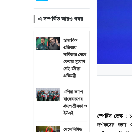
এ সম্পর্কিত আরও খবর
স্বাভাবিক
প্রক্রিয়ায়
সাকিবের দেশে
ফেরার সুযোগ
নেই: ক্রীড়া
প্রতিমন্ত্রী
এশিয়া কাপে
বাংলাদেশের
গ্রুপে শ্রীলঙ্কা ও
ইউএই
স্পোর্টস ডেস্ক :
চল
দর্শকদের জন্য 
দেশে নিষিদ্ধ