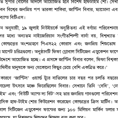
িতে সুপার বোলের আদলে আয়োজিত হবে বিশেষ হাফটাইম শো। সেখ
বেন বিশ্বের জনপ্রিয় পপ তারকা শাকিরা, জাস্টিন বিবার, ম্যাডোনা এবং
্যান্ড বিটিএস।
দন অনুযায়ী, ১৯ জুলাই নিউইয়র্কে অনুষ্ঠিতব্য এই বর্ণাঢ্য পরিবেশ
 মধ্যে অন্যতম নাইজেরিয়ান সংগীতশিল্পী বার্না বয়, বিশ্বখ্যাত কন
ল, কোল্ডপ্লের অংশগ্রহণে পিএস২২ কোরাস এবং জনপ্রিয় শিশুতোষ অ
এর মাপেট চরিত্রগুলো। অনুষ্ঠানটি ফিফা গ্লোবাল সিটিজেন এডুকেশন ফান্
দ্দেশে আয়োজিত হচ্ছে। এ প্রসঙ্গে জাস্টিন বিবার বলেন, ফিফা বিশ্ব
থিবীর মানুষকে অন্য যেকোনো কিছুর চেয়ে বেশি একত্রিত করে।’
যার কারণে ‘জাস্টিস’ ওয়ার্ল্ড ট্যুর বাতিলের চার বছর পর চলতি বছরের
 কোচেলা উৎসবে মঞ্চে ফিরেছিলেন বিবার। সেখানে তিনি ‘বেবি’, ‘ন
ইম’ এবং ‘বিউটি অ্যান্ড দ্য বিট’-সহ তার জনপ্রিয় গানগুলো পরিবেশ
িক হাফ-টাইম শোর কিউরেশন করেছেন কোল্ডপ্লের ক্রিস মার্টিন। অনু
লোবাল সিটিজেন এডুকেশন ফান্ডের জন্য ১০০ মিলিয়ন মার্কিন ডলার স
া হয়েছে, যা বিশ্বজুড়ে শিশুদের শিক্ষায় ব্যয় করা হবে।