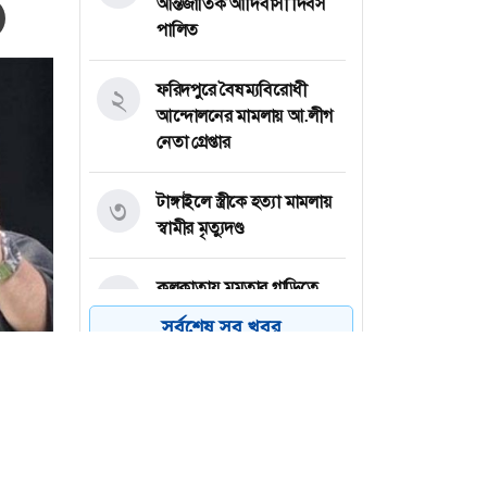
আন্তর্জাতিক আদিবাসী দিবস
পালিত
ফরিদপুরে বৈষম্যবিরোধী
২
আন্দোলনের মামলায় আ.লীগ
নেতা গ্রেপ্তার
টাঙ্গাইলে স্ত্রীকে হত্যা মামলায়
৩
স্বামীর মৃত্যুদণ্ড
কলকাতায় মমতার গাড়িতে
৪
হামলা, বললেন মারা যেতে
সর্বশেষ সব খবর
পারতাম
মেঘনা নদী থেকে অজ্ঞাত নারী-
৫
পুরুষের অর্ধগলিত মরদেহ
উদ্ধার