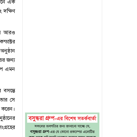
ানে এক
 দক্ষিণ
নায় আরও
্ডাক্টর
নুষ্ঠান
ডের জন্য
কাপ এমন
 বসন্তে
েভার সে
ন করেন।
ষ্ঠানের
ংগ্রহের