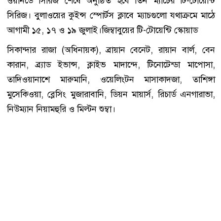
ওয়ানডে সিরিজ শেষে অনুষ্ঠিত হবে তিন ম্যাচের টি-টোয়েন্টি
সিরিজ। বুলাওয়ের কুইন্স স্পোর্টস ক্লাবে ম্যাচগুলো যথাক্রমে মাঠে
আগামী ১৫, ১৭ ও ১৯ জুলাই।জিম্বাবুয়ের টি-টোয়েন্টি স্কোয়াড
সিকান্দার রাজা (অধিনায়ক), ব্রায়ান বেনেট, রায়ান বার্ল, বেন
কারান, ব্র্যাড ইভান্স, ক্লাইভ মাদান্দে, টিনোটেন্ডা মাপোসা,
তাদিওয়ানাশে মারুমানি, ওয়েলিংটন মাসাকাদজা, তাশিঙ্গা
মুসেকিওয়া, ব্লেসিং মুজারাবানি, ডিয়ন মায়ার্স, রিচার্ড এনগারাভা,
নিউম্যান নিয়ামহুরি ও মিল্টন শুম্বা।