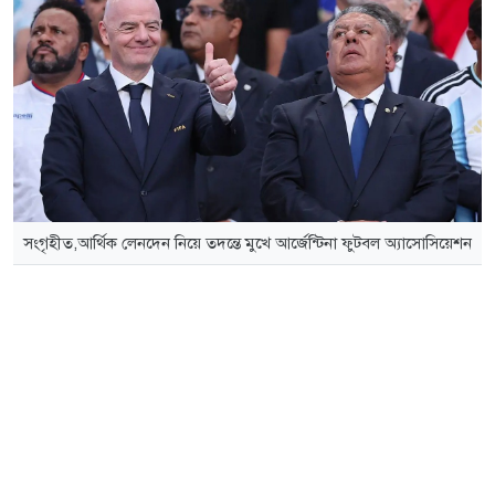
সংগৃহীত,আর্থিক লেনদেন নিয়ে তদন্তে মুখে আর্জেন্টিনা ফুটবল অ্যাসোসিয়েশন