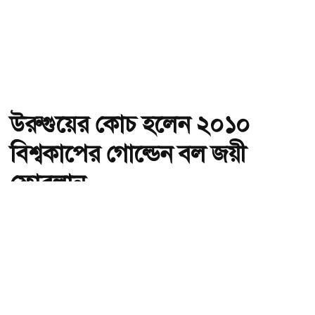
উরুগুয়ের কোচ হলেন ২০১০
বিশ্বকাপের গোল্ডেন বল জয়ী
ফোরলান
অ-
অ+