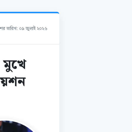
াশের তারিখ: ০৯ জুলাই ২০২৬
 মুখে
য়েশন