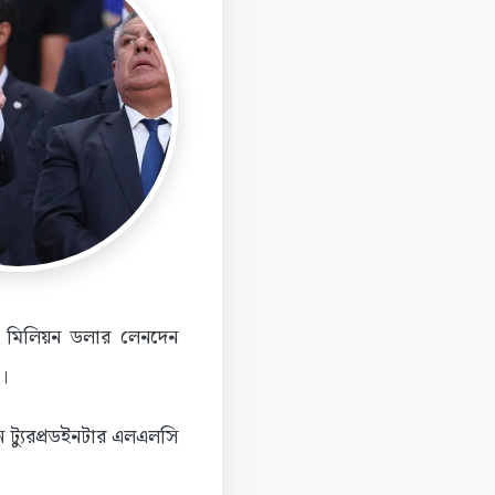
শত মিলিয়ন ডলার লেনদেন
।
ান ট্যুরপ্রডইনটার এলএলসি