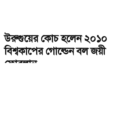
উরুগুয়ের কোচ হলেন ২০১০
বিশ্বকাপের গোল্ডেন বল জয়ী
ফোরলান
অ-
অ+