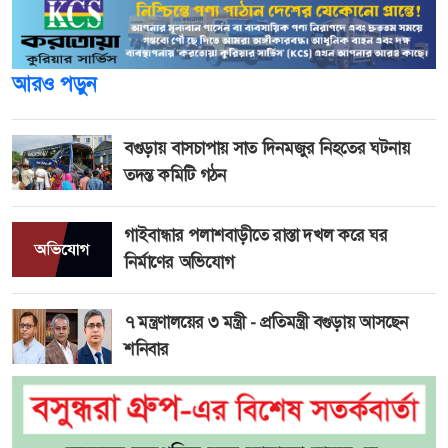
আরও পড়ুন
বগুড়ায় বাসচাপায় সাত দিনমজুর নিহতের ঘটনায়
তদন্ত কমিটি গঠন
গাইবান্ধার পলাশবাড়ীতে রাস্তা দখল করে ঘর
নির্মাণের অভিযোগ
৭ মন্ত্রণালয়ের ৩ মন্ত্রী - প্রতিমন্ত্রী বগুড়ায় আসছেন
শনিবার