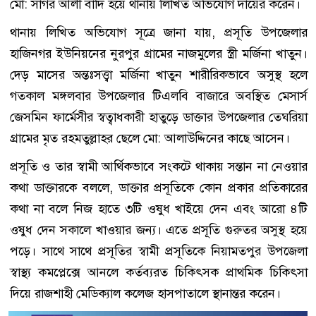
মো: সাগর আলী বাদি হয়ে থানায় লিখিত অভিযোগ দায়ের করেন।
থানায় লিখিত অভিযোগ সূত্রে জানা যায়, প্রসূতি উপজেলার
হাজিনগর ইউনিয়নের নুরপুর গ্রামের নাজমুলের স্ত্রী মর্জিনা খাতুন।
দেড় মাসের অন্তঃসত্ত্বা মর্জিনা খাতুন শারীরিকভাবে অসুস্থ হলে
গতকাল মঙ্গলবার উপজেলার টিএলবি বাজারে অবস্থিত মেসার্স
জেসমিন ফার্মেসীর স্বত্বাধকারী হাতুড়ে ডাক্তার উপজেলার তেঘরিয়া
গ্রামের মৃত রহমতুল্লাহর ছেলে মো: আলাউদ্দিনের কাছে আসেন।
প্রসূতি ও তার স্বামী আর্থিকভাবে সংকটে থাকায় সন্তান না নেওয়ার
কথা ডাক্তারকে বললে, ডাক্তার প্রসূতিকে কোন প্রকার প্রতিকারের
কথা না বলে নিজ হাতে ৩টি ওষুধ খাইয়ে দেন এবং আরো ৪টি
ওষুধ দেন সকালে খাওয়ার জন্য। এতে প্রসূতি গুরুতর অসুস্থ হয়ে
পড়ে। সাথে সাথে প্রসূতির স্বামী প্রসূতিকে নিয়ামতপুর উপজেলা
স্বাস্থ্য কমপ্লেক্সে আনলে কর্তব্যরত চিকিৎসক প্রাথমিক চিকিৎসা
দিয়ে রাজশাহী মেডিক্যাল কলেজ হাসপাতালে স্থানান্তর করেন।