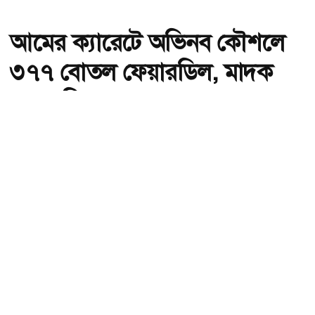
আমের ক্যারেটে অভিনব কৌশলে
৩৭৭ বোতল ফেয়ারডিল, মাদক
কারবারি গ্রেপ্তার
অ-
অ+