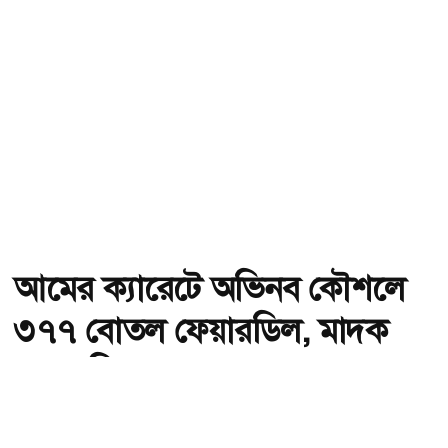
আমের ক্যারেটে অভিনব কৌশলে
৩৭৭ বোতল ফেয়ারডিল, মাদক
কারবারি গ্রেপ্তার
অ-
অ+