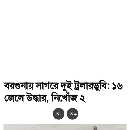
বরগুনায় সাগরে দুই ট্রলারডুবি: ১৬
জেলে উদ্ধার, নিখোঁজ ২
অ-
অ+