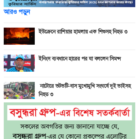
আরও পড়ুন
ইউক্রেনে রাশিয়ার হামলায় এক শিশুসহ নিহত ৩
ইনিংস ব্যবধানে হারের পর যা বললেন সিমন্স
নাটোরে ভটভটি-বাস মুখোমুখি সংঘর্ষে দুই ভাইসহ
নিহত ৩