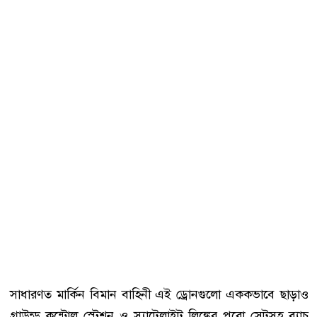
সাধারণত মার্কিন বিমান বাহিনী এই ড্রোনগুলো এককভাবে ছাড়াও
গ্রাউন্ড কন্ট্রোল স্টেশন ও স্যাটেলাইট লিঙ্কের পুরো সেটসহ ব্যাচ