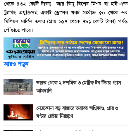
থেকে ৪৩২ কোটি টাকা)। আর কিছু বিশেষ মিশন বা হাই-এন্ড
ট্র্যাকিং প্রযুক্তিসহ একটি ড্রোনের খরচ সর্বোচ্চ ৫০ থেকে ৬৪
মিলিয়ন মার্কিন ডলার (প্রায় ৬১৭ থেকে ৭৯১ কোটি টাকা) পর্যন্ত
পৌঁছাতে পারে।
আরও পড়ুন
ভারত থেকে ২ দশমিক ৩ মেট্রিক টন টিয়ার গ্যাস
আমদানি
নেত্রকোনা বড় বাজারে ভয়াবহ অগ্নিকাণ্ড, প্রায় ৩
ঘণ্টার চেষ্টায় নিয়ন্ত্রণে