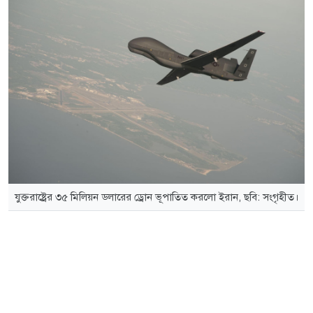
যুক্তরাষ্ট্রের ৩৫ মিলিয়ন ডলারের ড্রোন ভূপাতিত করলো ইরান, ছবি: সংগৃহীত।