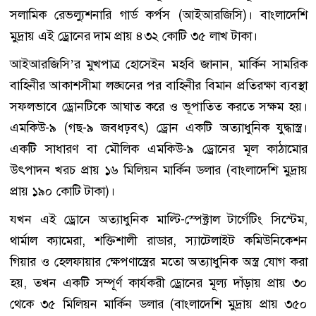
সলামিক রেভল্যুশনারি গার্ড কর্পস (আইআরজিসি)। বাংলাদেশি
মুদ্রায় এই ড্রোনের দাম প্রায় ৪৩২ কোটি ৩৫ লাখ টাকা।
আইআরজিসি’র মুখপাত্র হোসেইন মহবি জানান, মার্কিন সামরিক
বাহিনীর আকাশসীমা লঙ্ঘনের পর বাহিনীর বিমান প্রতিরক্ষা ব্যবস্থা
সফলভাবে ড্রোনটিকে আঘাত করে ও ভূপাতিত করতে সক্ষম হয়।
এমকিউ-৯ (গছ-৯ জবধঢ়বৎ) ড্রোন একটি অত্যাধুনিক যুদ্ধাস্ত্র।
একটি সাধারণ বা মৌলিক এমকিউ-৯ ড্রোনের মূল কাঠামোর
উৎপাদন খরচ প্রায় ১৬ মিলিয়ন মার্কিন ডলার (বাংলাদেশি মুদ্রায়
প্রায় ১৯০ কোটি টাকা)।
যখন এই ড্রোনে অত্যাধুনিক মাল্টি-স্পেক্ট্রাল টার্গেটিং সিস্টেম,
থার্মাল ক্যামেরা, শক্তিশালী রাডার, স্যাটেলাইট কমিউনিকেশন
গিয়ার ও হেলফায়ার ক্ষেপণাস্ত্রের মতো অত্যাধুনিক অস্ত্র যোগ করা
হয়, তখন একটি সম্পূর্ণ কার্যকরী ড্রোনের মূল্য দাঁড়ায় প্রায় ৩০
থেকে ৩৫ মিলিয়ন মার্কিন ডলার (বাংলাদেশি মুদ্রায় প্রায় ৩৫০