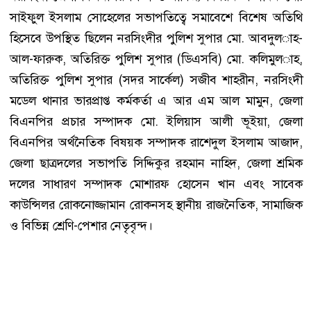
সাইফুল ইসলাম সোহেলের সভাপতিত্বে সমাবেশে বিশেষ অতিথি
হিসেবে উপস্থিত ছিলেন নরসিংদীর পুলিশ সুপার মো. আবদুল­াহ-
আল-ফারুক, অতিরিক্ত পুলিশ সুপার (ডিএসবি) মো. কলিমুল­াহ,
অতিরিক্ত পুলিশ সুপার (সদর সার্কেল) সজীব শাহরীন, নরসিংদী
মডেল থানার ভারপ্রাপ্ত কর্মকর্তা এ আর এম আল মামুন, জেলা
বিএনপির প্রচার সম্পাদক মো. ইলিয়াস আলী ভূইয়া, জেলা
বিএনপির অর্থনৈতিক বিষয়ক সম্পাদক রাশেদুল ইসলাম আজাদ,
জেলা ছাত্রদলের সভাপতি সিদ্দিকুর রহমান নাহিদ, জেলা শ্রমিক
দলের সাধারণ সম্পাদক মোশারফ হোসেন খান এবং সাবেক
কাউন্সিলর রোকনোজ্জামান রোকনসহ স্থানীয় রাজনৈতিক, সামাজিক
ও বিভিন্ন শ্রেণি-পেশার নেতৃবৃন্দ।