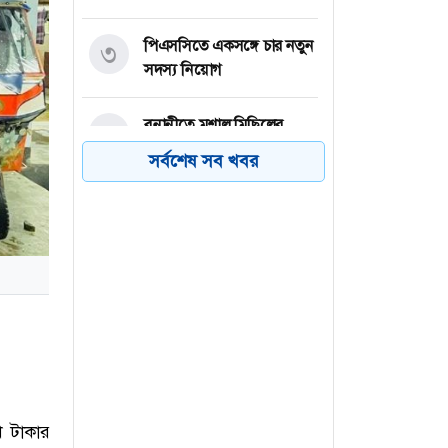
পিএসসিতে একসঙ্গে চার নতুন
৩
সদস্য নিয়োগ
বনানীতে মশাল মিছিলের
৪
প্রস্তুতি, আওয়ামী লীগ-সহযোগী
সর্বশেষ সব খবর
সংগঠনের ৭ জন আটক
নারায়ণগঞ্জে গ্যাস লিকেজের
৫
বিস্ফোরণে একই পরিবারের ৩
জন দগ্ধ
বিএনপি নেতাকে লক্ষ্য করে
৬
গুলি, বুকে বিদ্ধ সহযোগী
াখ টাকার