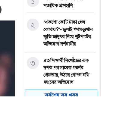
১
শতাধিক প্রাণহানি
‘একশো কোটি টাকা গেল
২
কোথায়?’- জুলাই গণঅভ্যুত্থান
স্মৃতি জাদুঘর নিয়ে লুটপাটের
অভিযোগ দর্শনার্থীর
৪৩ শিক্ষার্থী নিখোঁজের এক
৩
দশক পর সাবেক গভর্নর
গ্রেফতার, উঠছে গোপন নথি
ধ্বংসের অভিযোগ
সর্বশেষ সব খবর
হাসপাতালে ভর্তি বলিউড
৪
অভিনেতা মিঠুন চক্রবর্তী
ইয়েমেনে হুথিদের ড্রোন হামলা,
৫
প্রতিহত করার দাবি প্রশাসনের