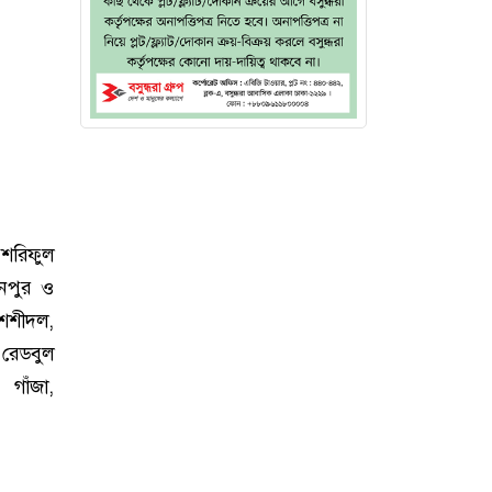
 শরিফুল
ঈনপুর ও
 শশীদল,
 রেডবুল
 গাঁজা,