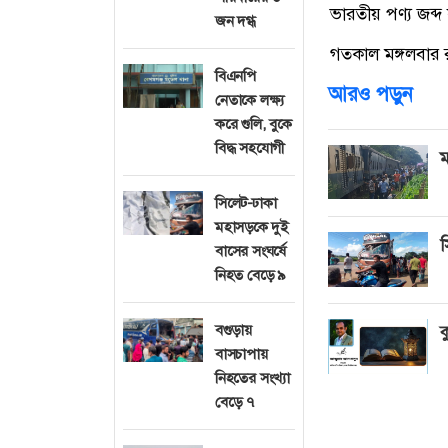
ভারতীয় পণ্য জব্দ
জন দগ্ধ
গতকাল মঙ্গলবার র
বিএনপি
আরও পড়ুন
নেতাকে লক্ষ্য
করে গুলি, বুকে
বিদ্ধ সহযোগী
ম
সিলেট-ঢাকা
মহাসড়কে দুই
স
বাসের সংঘর্ষে
নিহত বেড়ে ৯
বগুড়ায়
ক
বাসচাপায়
নিহতের সংখ্যা
বেড়ে ৭