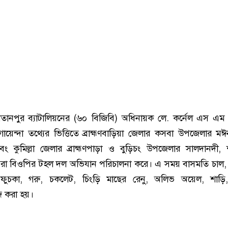
 সুলতানপুর ব্যাটালিয়নের (৬০ বিজিবি) অধিনায়ক লে. কর্নেল এস এম
য়েন্দা তথ্যের ভিত্তিতে ব্রাহ্মণবাড়িয়া জেলার কসবা উপজেলার ম
ং কুমিল্লা জেলার ব্রাহ্মণপাড়া ও বুড়িচং উপজেলার সালদানদী,
েরা বিওপির টহল দল অভিযান পরিচালনা করে। এ সময় বাসমতি চাল,
স, ফুচকা, গরু, চকলেট, চিংড়ি মাছের রেনু, অলিভ অয়েল, শাড়ি,
দ করা হয়।