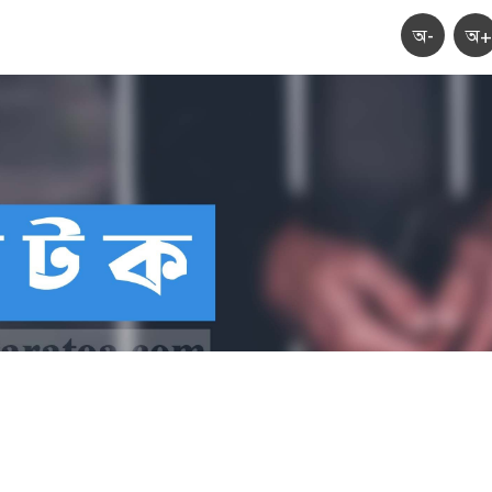
অ-
অ+
নীতে মশাল মিছিলের প্রস্তুতি, আওয়ামী লীগ-সহযোগী সংগঠনের ৭ জন আটক