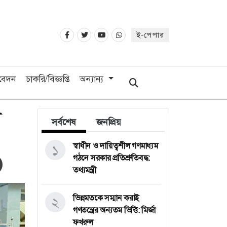
ই-পেপার
িবেদন
চাকরি/বিজ্ঞপ্তি
অন্যান্য
য
সর্বশেষ
জনপ্রিয়
স্বাধীন ও দায়িত্বশীল গণমাধ্যম
১
গঠনে সরকার প্রতিশ্রুতিবদ্ধ:
তথ্যমন্ত্রী
ভিন্নমতকে সম্মান করাই
২
গণতন্ত্রের অন্যতম ভিত্তি: মির্জা
ফখরুল