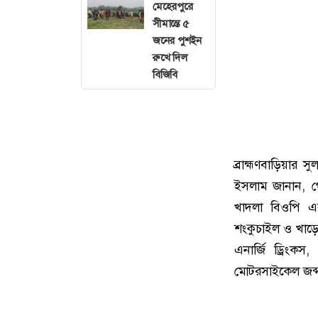
মেহেরপুরে
সীমান্তে ৫
জনের পুশইন
রুখে দিল
বিজিবি
ব্রাহ্মণবাড়িয়ার
ইসলাম জানান, গো
খাদলা বিওপি এব
শংকুচাইল ও খাড়
এনার্জি ড্রিংক
মোটরসাইকেল জব্