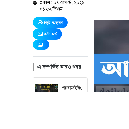
প্রকাশ : ০৭ আগস্ট, ২০২৬
০১:৫২ পিএম
প্রিন্ট সংস্করণ
ফটো কার্ড
এ সম্পর্কিত আরও খবর
প্যারাসেইলিং
থেকে ছিটকে
পর্যটক মৃত্যুর
ঘটনায় প্রধান
আসামি গ্রেপ্তার
বনা