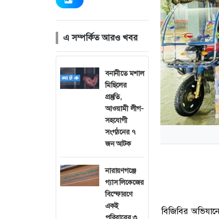
এ সম্পর্কিত আরও খবর
বনানীতে মশাল
মিছিলের
প্রস্তুতি,
আওয়ামী লীগ-
সহযোগী
সংগঠনের ৭
জন আটক
নারায়ণগঞ্জে
গ্যাস লিকেজের
বিস্ফোরণে
একই
বিজিবির অভিযানে 
পরিবারের ৩