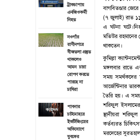
ট্রাকচাপায়
বাগবিতণ্ডার জের
এনজিওকর্মী
(৭ জুলাই) রাত ১
নিহত
এ ঘটনা ঘটে।নিহ
মতিউর রহমানের ছে
নওগাঁর
রাণীনগরে
থাকতেন।
বীজতলা প্রস্তুত
কুমিল্লা ক্যান্টন
থাকলেও
আমন চারা
মঙ্গলবার রাতে এ
রোপণ করতে
সময় সমর্থকদের ম
পারছে না
আর্জেন্টিনার তার
চাষিরা
তৈরি হয়। এ সময় আ
শরিফুল ইসলামে
পাবনার
স্থানীয়রা শরিফ
চাটমোহরে
ইভটিজিংয়ের
কর্তব্যরত চিকিৎ
অভিযোগে
মরদেহের সুরতহাল 
যুবকের