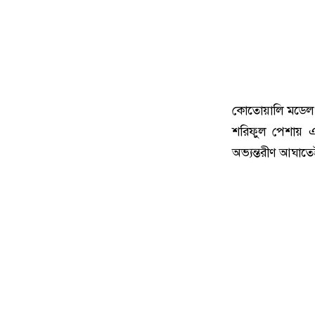
কোতোয়ালি মডেল থ
শরিফুল পেশায় এ
অভ্যন্তরীণ আঘাতে