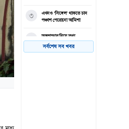
এখনও ‘সিঙ্গেল’ থাকতে চান
৩
পঞ্চাশ পেরোনো আমিশা
অস্ত্রভান্ডার নিয়ে তথ্য
৪
ফাঁসকারীদের কারাদণ্ডের
সর্বশেষ সব খবর
হুঁশিয়ারি ট্রাম্পের
বিএনপির সংসদ সদস্য
৫
বীথিকাকে আইনি নোটিশ
দিলেন আসিফ মাহমুদ
নতুন বিশ্বরেকর্ড গড়লেন জস
৬
বাটলার
র মধ্যে