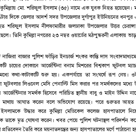
ে কুমিল্লায় মো. শরিফুল ইসলাম (৩৫) নামে এক যুবক নিহত হয়েছেন। ম
১টার দিকে জেলার আদর্শ সদর উপজেলার দুর্গাপুর ইউনিয়নের ধনপুর
ত শরিফুল ইসলাম নীলফামারীর জলঢাকা উপজেলার উত্তর চেরাঙ্গা 
লে। তিনি কুমিল্লা নগরের ২৩ নম্বর ওয়ার্ডের মঠপুস্করনী এলাকায় ভাড়
মেন্ট নাজিরা বাজার পুলিশ ফাঁড়ির ইনচার্জ শংকর কান্তি দাস সংবাদমাধ্য
কটি চায়ের দোকানে আর্জেন্টিনা বনাম মিশরের বিশ্বকাপ ফুটবল ম্যা
ধ্যে কথা-কাটাকাটি শুরু হয়। একপর্যায়ে তা সংঘর্ষে রূপ নেয়। ওই
কা ফুটবলার লিওনেল মেসি পেনাল্টি মিস করার পর সমর্থকদের মধ্যে উ
র্জেন্টিনার সমর্থক হিসেবে পরিচিত স্থানীয় বাবু ও মাইন উদ্দিন না
র মাথায় আঘাত করেন বলে অভিযোগ রয়েছে। পরে গুরুতর আহত অ
ুল ইসলামকে উদ্ধার করে কুমিল্লা মেডিকেল কলেজ হাসপাতালে নি
সক তাকে মৃত ঘোষণা করেন। খবর পেয়ে পুলিশ ঘটনাস্থল পরিদর্শন ক
প্রতিবেদন তৈরি করে ময়নাতদন্তের জন্য হাসপাতালের মর্গে পাঠানো হ