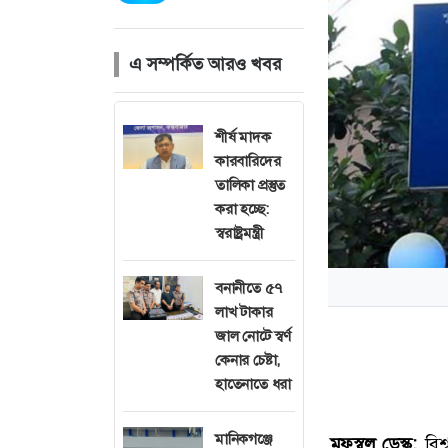
এ সম্পর্কিত আরও খবর
শীর্ষ মাদক
কারবারিদের
তালিকা প্রস্তুত
করা হচ্ছে:
স্বরাষ্ট্রমন্ত্রী
বনানীতে ৫৭
লাখ টাকার
জাল নোটে স্বর্ণ
কেনার চেষ্টা,
হাতেনাতে ধরা
মানিকগঞ্জে
মফস্বল ডেস্ক:
বিশ