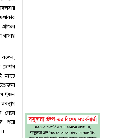
ঙ্গলবার
 এলাকায়
গ্রামের
া বাসায়
মে বলেন,
চ দেখার
 ম্যাচে
ত্তেজনা
মে দুজন
বস্থায়
য়ে গেলে
রে। পরে
য়।