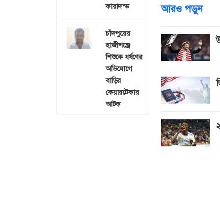
কারাদন্ড
আরও পড়ুন
চাঁদপুরের
উ
হাজীগঞ্জে
শিশুকে ধর্ষণের
অভিযোগে
বাড়ির
ভ
কেয়ারটেকার
আটক
২