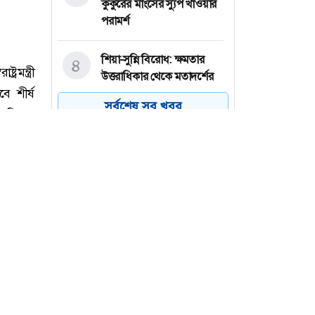
কুকুরের মাংসের স্যুপ খাওয়ার
পরামর্শ
শিয়া-সুন্নি বিরোধ: ক্ষমতার
৪
উত্তরাধিকার থেকে মতাদর্শের
বিভাজন
সর্বশেষ সব খবর
বগুড়ায় বাসচাপায় নিহতের
৫
সংখ্যা বেড়ে ৭
মেহেরপুরে সীমান্তে ৫ জনের
৬
পুশইন রুখে দিল বিজিবি
মন্ত্রী