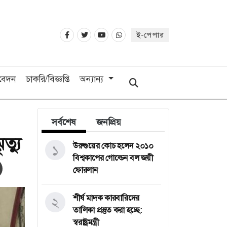
ই-পেপার
িবেদন
চাকরি/বিজ্ঞপ্তি
অন্যান্য
সর্বশেষ
জনপ্রিয়
ত্যু
উরুগুয়ের কোচ হলেন ২০১০
১
বিশ্বকাপের গোল্ডেন বল জয়ী
ফোরলান
শীর্ষ মাদক কারবারিদের
২
তালিকা প্রস্তুত করা হচ্ছে:
স্বরাষ্ট্রমন্ত্রী