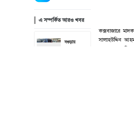
এ সম্পর্কিত আরও খবর
বগুড়ায়
বাসচাপায়
নিহতের সংখ্যা
বেড়ে ৭
মেহেরপুরে
ছব
সীমান্তে ৫
জনের পুশইন
রুখে দিল
বিজিবি
ময়মনসিংহ-
কক্সবাজারে মাদক
ঢাকা রুটে রেল