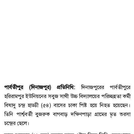
পার্বতীপুর (দিনাজপুর) প্রতিনিধি:
দিনাজপুরের পার্বতীপুরে
হরিরামপুর ইউনিয়নের সবুজ সাথী উচ্চ বিদ্যালয়ের পরিচ্ছন্নতা কর্মী
বিষাদু চন্দ্র হাড্ডী (৫৪) বাসের চাকা পিষ্ট হয়ে নিহত হয়েছেন।
তিনি পার্শ্ববর্তী বুজরুক বাগবাড় দক্ষিণপাড়া গ্রামের মৃত ভরসা
চন্দ্রের ছেলে।