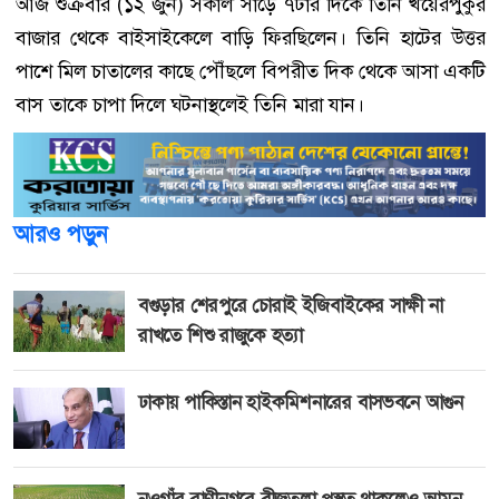
আজ শুক্রবার (১২ জুন) সকাল সাড়ে ৭টার দিকে তিনি খয়েরপুকুর
বাজার থেকে বাইসাইকেলে বাড়ি ফিরছিলেন। তিনি হাটের উত্তর
পাশে মিল চাতালের কাছে পৌঁছলে বিপরীত দিক থেকে আসা একটি
বাস তাকে চাপা দিলে ঘটনাস্থলেই তিনি মারা যান।
আরও পড়ুন
বগুড়ার শেরপুরে চোরাই ইজিবাইকের সাক্ষী না
রাখতে শিশু রাজুকে হত্যা
ঢাকায় পাকিস্তান হাইকমিশনারের বাসভবনে আগুন