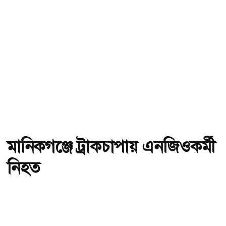
মানিকগঞ্জে ট্রাকচাপায় এনজিওকর্মী
নিহত
অ-
অ+