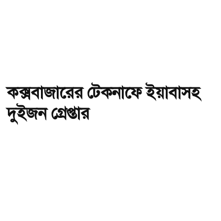
কক্সবাজারের টেকনাফে ইয়াবাসহ
দুইজন গ্রেপ্তার
অ-
অ+