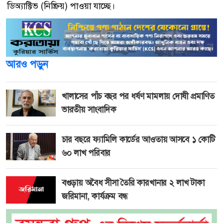
ডিঅ্যাক্টিভ (নিষ্ক্রিয়) পাওয়া যাচ্ছে।
আরও পড়ুন
খালাসের পাঁচ বছর পর ধর্ষণ মামলায় দোষী প্রমাণিত
ভারতীয় সাংবাদিক
চার বছরে ফ্যামিলি কার্ডের আওতায় আসবে ১ কোটি
৬০ লাখ পরিবার
বগুড়ায় অবৈধ সীসা তৈরি কারখানার ২ লাখ টাকা
জরিমানা, কার্যক্রম বন্ধ