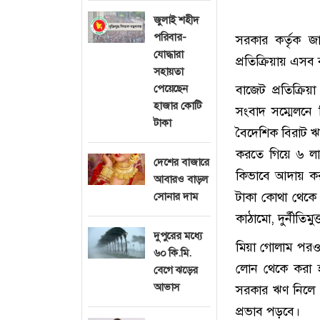
জুলাই শহীদ
পরিবার-
সরকার কর্তৃক জ
যোদ্ধারা
প্রতিক্রিয়ায় এস
সহায়তা
পেয়েছেন
বাজেট প্রতিক্রি
হাজার কোটি
সংবাদ সম্মেলনে
টাকা
বৈদেশিক বিরাট ঋ
করতে গিয়ে ৬ লা
দেশের বাজারে
কিভাবে আদায় কর
আবারও বাড়ল
টাকা কোথা থেকে 
সোনার দাম
কাঠামো, দুর্নীতিম
দুপুরের মধ্যে
মিয়া গোলাম পরও
৬০ কি.মি.
লোন থেকে করা হব
বেগে ঝড়ের
আভাস
সরকার ঋণ নিলে 
প্রভাব পড়বে।