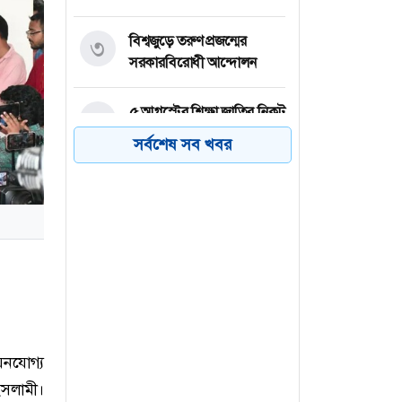
বিশ্বজুড়ে তরুণ প্রজন্মের
৩
সরকারবিরোধী আন্দোলন
৫ আগস্টের শিক্ষা জাতির নিকট
৪
অনুসরণীয়
সর্বশেষ সব খবর
সাবেক নৌ-বাহিনী প্রধান
৫
মাহবুব আলী খানের শাহাদাত
বার্ষিকী আজ
সব ধরনের সংকট সমাধানে
৬
প্রধানমন্ত্রী কাজ করে যাচ্ছেন:
রিজভী
য়নযোগ্য
ইসলামী।