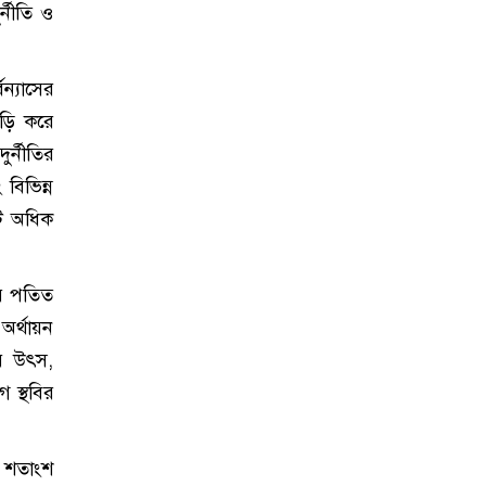
র্নীতি ও
ন্যাসের
ঘড়ি করে
র্নীতির
 বিভিন্ন
টি অধিক
ের পতিত
অর্থায়ন
ীয় উৎস,
 স্থবির
০ শতাংশ