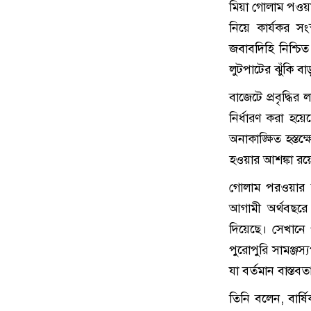
মিয়া গোলাম পওয়ার
নিয়ে কার্যকর স
জবাবদিহি নিশ্চি
লুটপাটের ঝুঁকি 
বাজেটে প্রবৃদ্ধির 
নির্ধারণ করা হয়েছ
অনাকাঙ্ক্ষিত হস্ত
হওয়ার আশঙ্কা র
গোলাম পরওয়ার বল
আগামী অর্থবছরে 
দিয়েছে। সেখানে ৬.
পুরোপুরি সামঞ্জস্
যা বর্তমান বাস্তবতা
তিনি বলেন, বার্