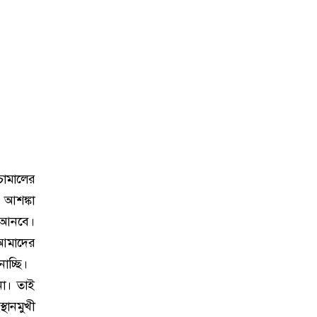
চামালের
 আশঙ্কা
ে আনবে।
ি আমাদের
াচ্ছি।
না। তাই
থানমুখী