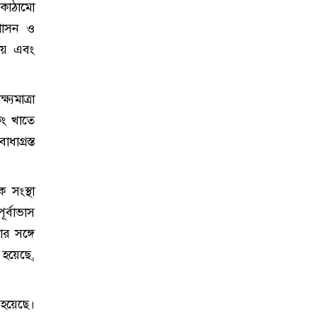
 কাঠামো
ুশাসন ও
পচয় এবং
্যমাত্রা
কিং খাতে
ধাগ্রস্ত
 সংস্থা
র্বাভাস
ার সঙ্গে
া হয়েছে,
 হয়েছে।