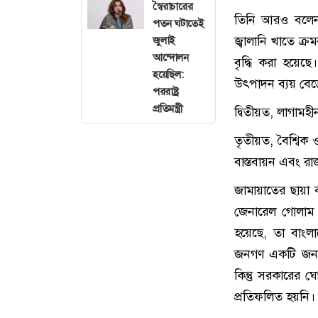
স্বৈরাচারের
তিনি আরও বলেন, 
পতন ঘটাতেই
জ্বালানি খাতে ক্
জুলাই
আন্দোলন
বৃদ্ধি করা হয়েছে
হয়েছিল:
উৎপাদন ব্যয় বেড়
পররাষ্ট্র
প্রতিমন্ত্রী
দ্বিতীয়ত, লাগামহী
তৃতীয়ত, বৈশ্বিক
বাস্তবায়ন এবং রাজ
জামায়াতের ছায়া 
জেনারেল গোলাম
হয়েছে, তা বাংল
জনগণ একটি জনবান্
কিন্তু সরকারের ঘ
প্রতিফলিত হয়নি।