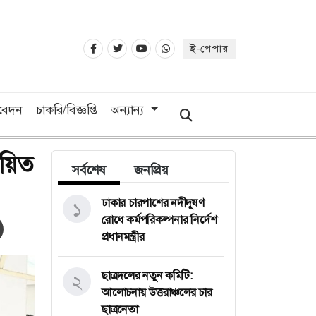
ই-পেপার
িবেদন
চাকরি/বিজ্ঞপ্তি
অন্যান্য
ায়িত
সর্বশেষ
জনপ্রিয়
ঢাকার চারপাশের নদীদূষণ
১
রোধে কর্মপরিকল্পনার নির্দেশ
প্রধানমন্ত্রীর
ছাত্রদলের নতুন কমিটি:
২
আলোচনায় উত্তরাঞ্চলের চার
ছাত্রনেতা