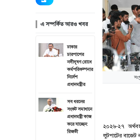
এ সম্পর্কিত আরও খবর
ঢাকার
চারপাশের
নদীদূষণ রোধে
কর্মপরিকল্পনার
নির্দেশ
সংগ
প্রধানমন্ত্রীর
সব ধরনের
সংকট সমাধানে
প্রধানমন্ত্রী কাজ
করে যাচ্ছেন:
২০২৬-২৭ অর্থবছর
রিজভী
লুটপাটের বাজেট 