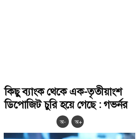
কিছু ব্যাংক থেকে এক-তৃতীয়াংশ
ডিপোজিট চুরি হয়ে গেছে : গভর্নর
অ-
অ+