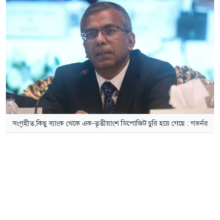
সংগৃহীত,কিছু ব্যাংক থেকে এক-তৃতীয়াংশ ডিপোজিট চুরি হয়ে গেছে : গভর্নর