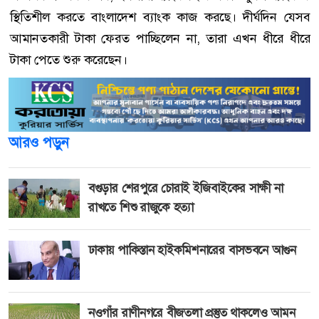
স্থিতিশীল করতে বাংলাদেশ ব্যাংক কাজ করছে। দীর্ঘদিন যেসব
আমানতকারী টাকা ফেরত পাচ্ছিলেন না, তারা এখন ধীরে ধীরে
টাকা পেতে শুরু করেছেন।
আরও পড়ুন
বগুড়ার শেরপুরে চোরাই ইজিবাইকের সাক্ষী না
রাখতে শিশু রাজুকে হত্যা
ঢাকায় পাকিস্তান হাইকমিশনারের বাসভবনে আগুন
নওগাঁর রাণীনগরে বীজতলা প্রস্তুত থাকলেও আমন