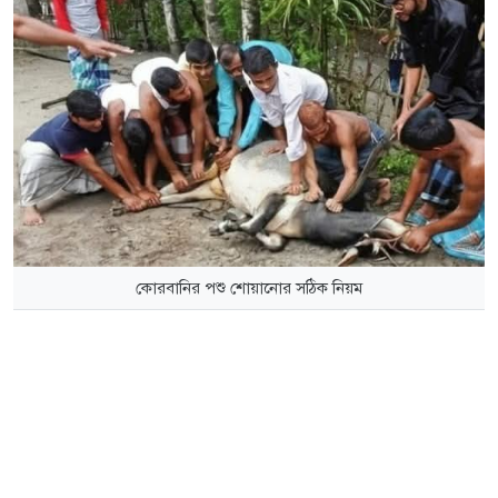
কোরবানির পশু শোয়ানোর সঠিক নিয়ম