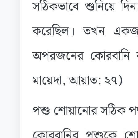
সঠিকভাবে শুনিয়ে দি
করেছিল। তখন একজন
অপরজনের কোরবানি ক
মায়েদা, আয়াত: ২৭)
​পশু শোয়ানোর সঠিক পদ্
​কোরবানির পশুকে শ