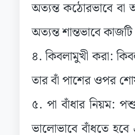
অত্যন্ত কঠোরভাবে বা আ
অত্যন্ত শান্তভাবে কাজট
৪. কিবলামুখী করা: কি
তার বাঁ পাশের ওপর শোয
৫. পা বাঁধার নিয়ম: পশ
ভালোভাবে বাঁধতে হবে