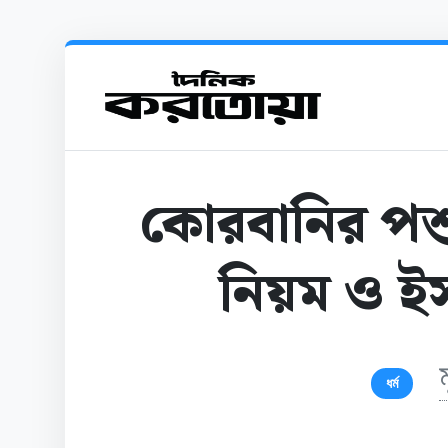
কোরবানির পশ
নিয়ম ও ইস
ধর্ম