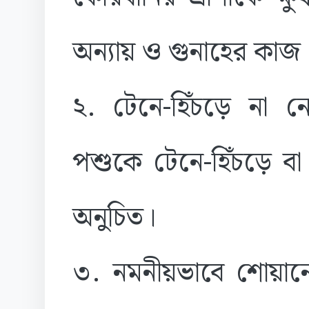
অন্যায় ও গুনাহের কাজ
২. টেনে-হিঁচড়ে না ন
পশুকে টেনে-হিঁচড়ে বা কষ
অনুচিত।
৩. নমনীয়ভাবে শোয়া