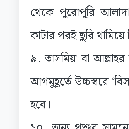
থেকে পুরোপুরি আলাদা হ
কাটার পরই ছুরি থামিয়ে
৯. তাসমিয়া বা আল্লাহ
আগমুহূর্তে উচ্চস্বরে ‘ব
হবে।
১০. অন্য পশুর সামন