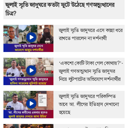
জুলাই স্মৃতি জাদুঘরে কতটা ফুটে উঠেছে গণঅভ্যুত্থানের
চিত্র?
জুলাই স্মৃতি জাদুঘরে এসে কান্না ধরে
রাখতে পারলেন না দর্শনার্থী
‘একশো কোটি টাকা গেল কোথায়?’-
জুলাই গণঅভ্যুত্থান স্মৃতি জাদুঘর
নিয়ে লুটপাটের অভিযোগ দর্শনার্থীর
জুলাই স্মৃতি জাদুঘরে পরিকল্পিত
ভাবে আ. লীগের ইতিহাস দেখানো
হয়েছে