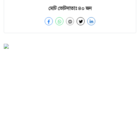
মোট ভোটদাতাঃ
৪০
জন