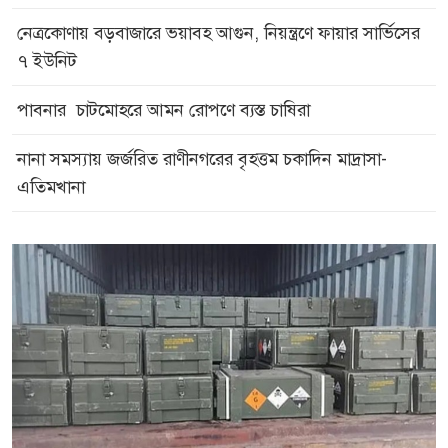
নেত্রকোণায় বড়বাজারে ভয়াবহ আগুন, নিয়ন্ত্রণে ফায়ার সার্ভিসের
৭ ইউনিট
পাবনার চাটমোহরে আমন রোপণে ব্যস্ত চাষিরা
নানা সমস্যায় জর্জরিত রাণীনগরের বৃহত্তম চকাদিন মাদ্রাসা-
এতিমখানা