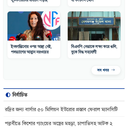
ফুটবলারদের প্রবাসে লড়াই
যা বললেন মেসি
ইনফান্তিনোর ওপর আস্থা নেই,
বিএনপি নেতাকে লক্ষ্য করে গুলি,
পদত্যাগের আহ্বান নরওয়ের
বুকে বিদ্ধ সহযোগী
সব খবর
নির্বাচিত
রদ্রির জন্য বার্সার ৫০ মিলিয়ন ইউরোর প্রস্তাব ফেরাল ম্যানসিটি
পল্লবীতে কিশোর গ্যাংয়ের অস্ত্রের মহড়া, চাপাতিসহ আটক ২