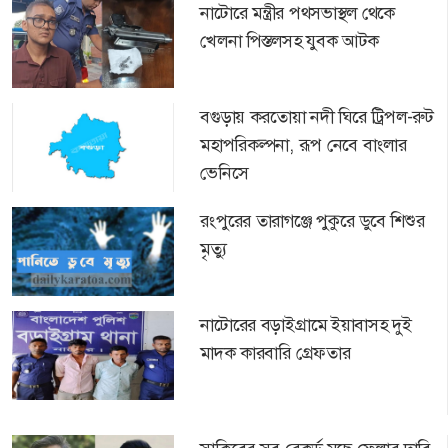
নাটোরে মন্ত্রীর পথসভাস্থল থেকে
খেলনা পিস্তলসহ যুবক আটক
বগুড়ায় করতোয়া নদী ঘিরে ট্রিপল-রুট
মহাপরিকল্পনা, রূপ নেবে বাংলার
ভেনিসে
রংপুরের তারাগঞ্জে পুকুরে ডুবে শিশুর
মৃত্যু
নাটোরের বড়াইগ্রামে ইয়াবাসহ দুই
মাদক কারবারি গ্রেফতার