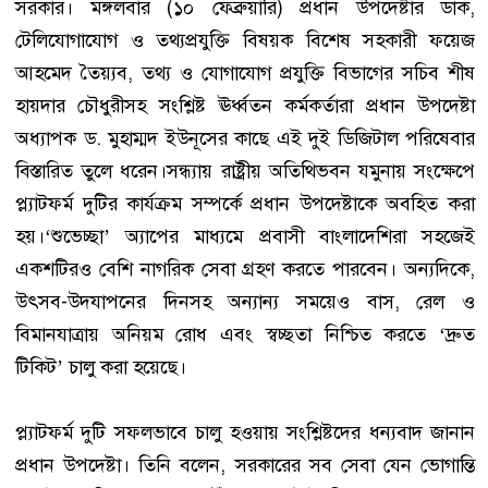
সরকার। মঙ্গলবার (১০ ফেব্রুয়ারি) প্রধান উপদেষ্টার ডাক,
টেলিযোগাযোগ ও তথ্যপ্রযুক্তি বিষয়ক বিশেষ সহকারী ফয়েজ
আহমেদ তৈয়্যব, তথ্য ও যোগাযোগ প্রযুক্তি বিভাগের সচিব শীষ
হায়দার চৌধুরীসহ সংশ্লিষ্ট ঊর্ধ্বতন কর্মকর্তারা প্রধান উপদেষ্টা
অধ্যাপক ড. মুহাম্মদ ইউনূসের কাছে এই দুই ডিজিটাল পরিষেবার
বিস্তারিত তুলে ধরেন।সন্ধ্যায় রাষ্ট্রীয় অতিথিভবন যমুনায় সংক্ষেপে
প্ল্যাটফর্ম দুটির কার্যক্রম সম্পর্কে প্রধান উপদেষ্টাকে অবহিত করা
হয়।‘শুভেচ্ছা’ অ্যাপের মাধ্যমে প্রবাসী বাংলাদেশিরা সহজেই
একশটিরও বেশি নাগরিক সেবা গ্রহণ করতে পারবেন। অন্যদিকে,
উৎসব-উদযাপনের দিনসহ অন্যান্য সময়েও বাস, রেল ও
বিমানযাত্রায় অনিয়ম রোধ এবং স্বচ্ছতা নিশ্চিত করতে ‘দ্রুত
টিকিট’ চালু করা হয়েছে।
প্ল্যাটফর্ম দুটি সফলভাবে চালু হওয়ায় সংশ্লিষ্টদের ধন্যবাদ জানান
প্রধান উপদেষ্টা। তিনি বলেন, সরকারের সব সেবা যেন ভোগান্তি