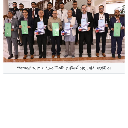
‘শুভেচ্ছা’ অ্যাপ ও ‘দ্রুত টিকিট’ প্ল্যাটফর্ম চালু , ছবি: সংগৃহীত।