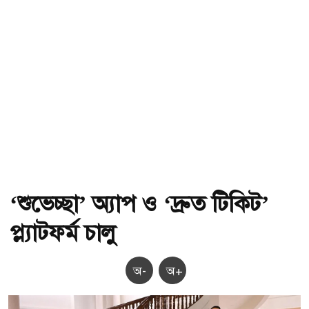
‘শুভেচ্ছা’ অ্যাপ ও ‘দ্রুত টিকিট’
প্ল্যাটফর্ম চালু
অ-
অ+