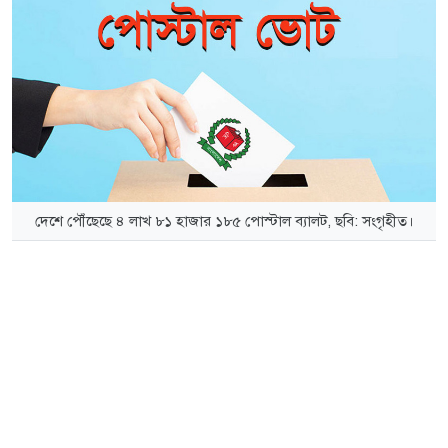
দেশে পৌঁছেছে ৪ লাখ ৮১ হাজার ১৮৫ পোস্টাল ব্যালট, ছবি: সংগৃহীত।