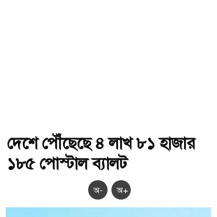
দেশে পৌঁছেছে ৪ লাখ ৮১ হাজার
১৮৫ পোস্টাল ব্যালট
অ-
অ+