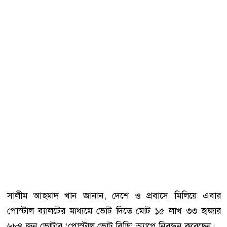
সালীম আহমাদ খান জানান, দেশে ও প্রবাসে মিলিয়ে এবার
পোস্টাল ব্যালটের মাধ্যমে ভোট দিতে মোট ১৫ লাখ ৩৩ হাজার
৬৮৪ জন ভোটার ‘পোস্টাল ভোট বিডি’ অ্যাপে নিবন্ধন করেছেন।