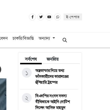
ই-পেপার
িবেদন
চাকরি/বিজ্ঞপ্তি
অন্যান্য
সর্বশেষ
জনপ্রিয়
অস্ত্রভান্ডার নিয়ে তথ্য
১
ফাঁসকারীদের কারাদণ্ডের
হুঁশিয়ারি ট্রাম্পের
বিএনপির সংসদ সদস্য
২
বীথিকাকে আইনি নোটিশ
দিলেন আসিফ মাহমুদ