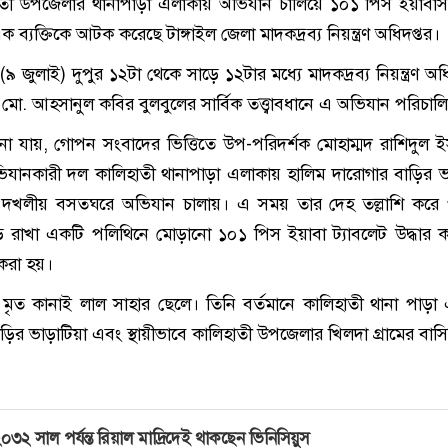
হাতী উপজেলার থানাপাড়া এলাকায় অভিযান চালিয়ে ১০১ পিস ইয়াবাস
 ব্যক্তিকে আটক করেছে টাঙ্গাইল জেলা মাদকদ্রব্য নিয়ন্ত্রণ অধিদপ্তর।
 জুলাই) দুপুর ১২টা থেকে সাড়ে ১২টার মধ্যে মাদকদ্রব্য নিয়ন্ত্রণ অধ
ো. আহসানুল কবির বুলবুলের সার্বিক তত্ত্বাবধানে এ অভিযান পরিচাল
জানা যায়, গোপন সংবাদের ভিত্তিতে উপ-পরিদর্শক মোহাম্মদ রাশিদুল 
িযানকারী দল কালিহাতী থানাপাড়া এলাকায় হালিম দারোগার বাড়ির ভাড
জ দখলীয় বসতঘরে অভিযান চালায়। এ সময় তার দেহ তল্লাশি করে
ড়ে রাখা একটি পলিথিনে মোড়ানো ১০১ পিস ইয়াবা ট্যাবলেট উদ্ধার ক
রা হয়।
মৃত কানাই লাল সাহার ছেলে। তিনি বর্তমানে কালিহাতী থানা পাড়া
়ির ভাড়াটিয়া এবং স্থায়ীভাবে কালিহাতী উপজেলার খিলদা গ্রামের বাসিন
০৩২ সাল পর্যন্ত রিয়াল মাদ্রিদেই থাকছেন ভিনিসিয়ুস