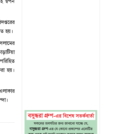
হ স্বপন
িদপ্তরের
িত হয়।
ইসলামের
়াটিয়া
 পরিহিত
রা হয়।
 এলাকার
্দা।