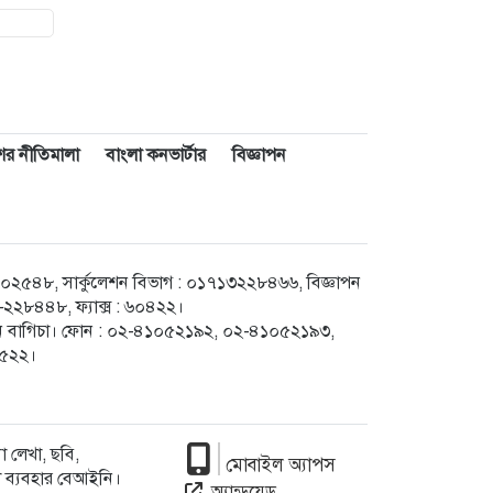
াশের নীতিমালা
বাংলা কনভার্টার
বিজ্ঞাপন
৪৮, সার্কুলেশন বিভাগ : ০১৭১৩২২৮৪৬৬, বিজ্ঞাপন
২৮৪৪৮, ফ্যাক্স : ৬০৪২২।
েগুন বাগিচা। ফোন : ০২-৪১০৫২১৯২, ০২-৪১০৫২১৯৩,
৮৫২২।
 লেখা, ছবি,
মোবাইল অ্যাপস
া ব্যবহার বেআইনি।
অ্যান্ড্রয়েড