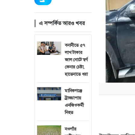
এ সম্পর্কিত আরও খবর
বনানীতে ৫৭
লাখ টাকার
জাল নোটে স্বর্ণ
কেনার চেষ্টা,
হাতেনাতে ধরা
মানিকগঞ্জে
ট্রাকচাপায়
এনজিওকর্মী
নিহত
নওগাঁর