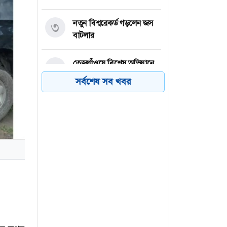
নতুন বিশ্বরেকর্ড গড়লেন জস
৩
বাটলার
তেজগাঁওয়ে বিশেষ অভিযানে
৪
গ্রেফতার ৫৬
সর্বশেষ সব খবর
ভিসা নিয়ে যুক্তরাষ্ট্রের নতুন
৫
নীতিমালা
২০৩২ সাল পর্যন্ত রিয়াল
৬
মাদ্রিদেই থাকছেন ভিনিসিয়ুস