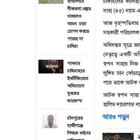
টাঙ্গাইলের কালি
রাণীনগরে
বীজতলা প্রস্তুত
সাহা (৪৫) নামে এক
থাকলেও
আজ বৃহস্পতিবার (৯
আমন চারা
রোপণ করতে
সহকারী পরিচালক ম
পারছে না
অধিদপ্তর সূত্রে 
চাষিরা
নেতৃত্বে একটি অভ
স্বপন সাহার নি
পাবনার
চাটমোহরে
লুঙ্গির ডান কোঁচ
ইভটিজিংয়ের
পরে তাকে আটক ক
অভিযোগে
যুবকের
আটক স্বপন সাহা 
কারাদন্ড
হালিম দারোগার বাড
আরও পড়ুন
চাঁদপুরের
হাজীগঞ্জে
শিশুকে ধর্ষণের
২