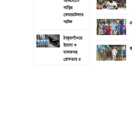
অভিযোগে
বাড়ির
কেয়ারটেকার
আটক
প
ঠাকুরগাঁওয়ে
ইয়াবা ও
ক
মাদকসহ
গ্রেফতার ৪