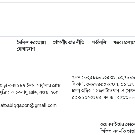
দৈনিক করতোয়া
গোপনীয়তার নীতি
শর্তাবলি
মন্তব্য প্রক
,
যোগাযোগ
ফোন : ০২৫৮৯৯০২৫৩১, ০২৫৮৯৯০২৫
বিভাগ : ০২৫৮৯৯০২৫৪৭, ০১৭১৩-২
ক বগুড়া এবং ১৬৭ ইনার সার্কুলার রোড,
ঢাকা অফিস : স্বজন টাওয়ার, ৪ স
ুদ্রিত ও চকযাদু রোড, বগুড়া হতে
০২-৪১০৫২১৯৪, ফ্যাক্স : ২২৩৩৮
 karatoabiggapon@gmail.com
ওয়েবসাইটের কোনো
ভিডিও অনুমতি ছাড়