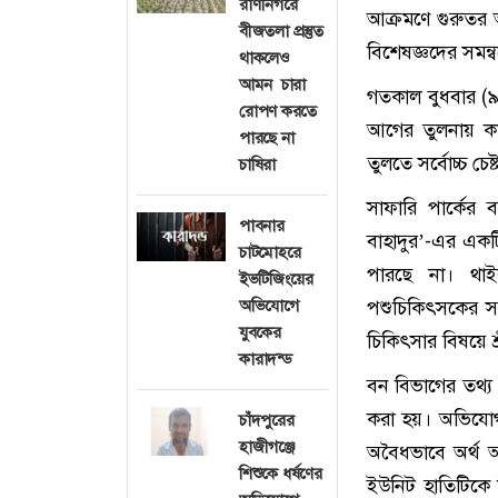
রাণীনগরে
আক্রমণে গুরুতর 
বীজতলা প্রস্তুত
বিশেষজ্ঞদের সমন্
থাকলেও
আমন চারা
গতকাল বুধবার (৯ জ
রোপণ করতে
আগের তুলনায় কম 
পারছে না
তুলতে সর্বোচ্চ চেষ
চাষিরা
সাফারি পার্কের 
পাবনার
বাহাদুর’-এর এক
চাটমোহরে
পারছে না। থা
ইভটিজিংয়ের
অভিযোগে
পশুচিকিৎসকের সমন
যুবকের
চিকিৎসার বিষয়ে শ্
কারাদন্ড
বন বিভাগের তথ্য 
করা হয়। অভিযোগ
চাঁদপুরের
হাজীগঞ্জে
অবৈধভাবে অর্থ 
শিশুকে ধর্ষণের
ইউনিট হাতিটিকে উ