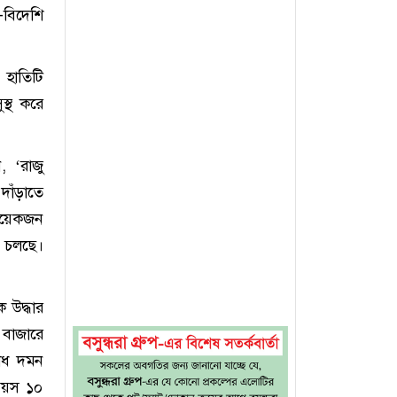
-বিদেশি
, হাতিটি
স্থ করে
, ‘রাজু
দাঁড়াতে
কয়েকজন
া চলছে।
 উদ্ধার
 বাজারে
রাধ দমন
 বয়স ১০