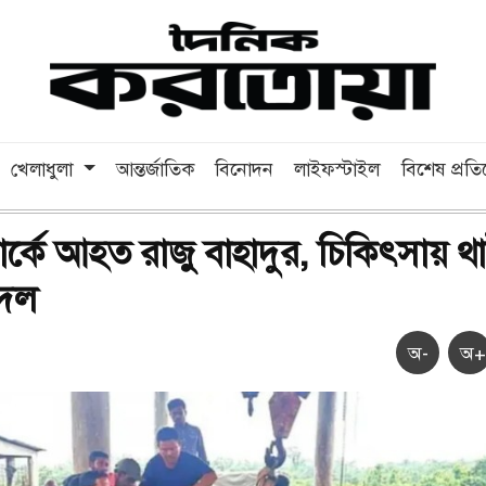
খেলাধুলা
আন্তর্জাতিক
বিনোদন
লাইফস্টাইল
বিশেষ প্রত
ার্কে আহত রাজু বাহাদুর, চিকিৎসায় থ
 দল
অ-
অ+