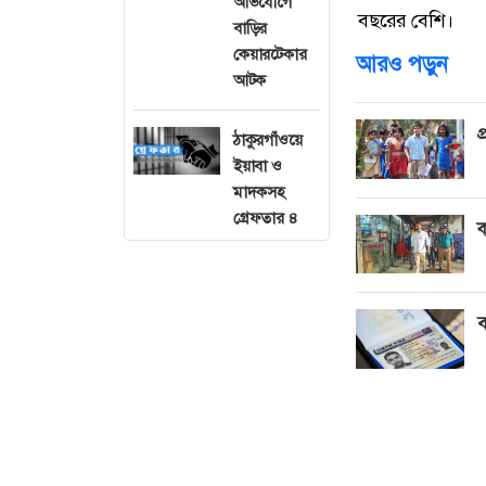
অভিযোগে
বছরের বেশি।
বাড়ির
কেয়ারটেকার
আরও পড়ুন
আটক
প
ঠাকুরগাঁওয়ে
ইয়াবা ও
মাদকসহ
গ্রেফতার ৪
ক
ব