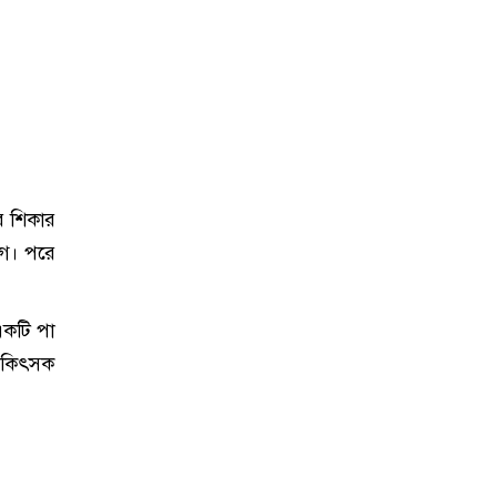
র শিকার
গে। পরে
একটি পা
চিকিৎসক