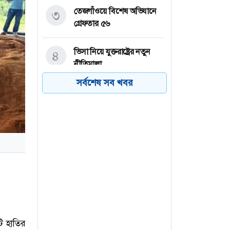
তেজগাঁওয়ে বিশেষ অভিযানে
৩
গ্রেফতার ৫৬
ভিসা নিয়ে যুক্তরাষ্ট্রের নতুন
৪
নীতিমালা
সর্বশেষ সব খবর
২০৩২ সাল পর্যন্ত রিয়াল
৫
মাদ্রিদেই থাকছেন ভিনিসিয়ুস
বৃষ্টি নিয়ে নতুন বার্তা দিল
৬
আবহাওয়া অফিস
টি হাতির