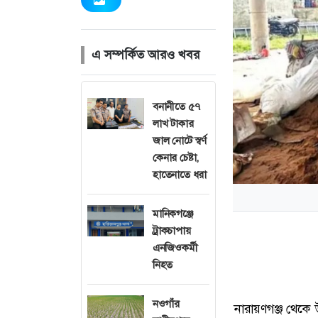
এ সম্পর্কিত আরও খবর
বনানীতে ৫৭
লাখ টাকার
জাল নোটে স্বর্ণ
কেনার চেষ্টা,
হাতেনাতে ধরা
মানিকগঞ্জে
ট্রাকচাপায়
এনজিওকর্মী
নিহত
নওগাঁর
নারায়ণগঞ্জ থেকে 