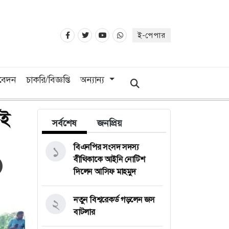
ই-পেপার
িবেদন
চাকরি/বিজ্ঞপ্তি
অন্যান্য
াই
সর্বশেষ
জনপ্রিয়
বিএনপির সংসদ সদস্য
১
বীথিকাকে আইনি নোটিশ
দিলেন আসিফ মাহমুদ
নতুন বিশ্বরেকর্ড গড়লেন জস
২
বাটলার