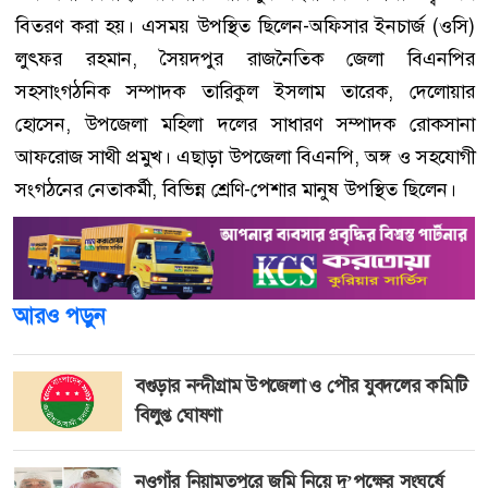
বিতরণ করা হয়। এসময় উপস্থিত ছিলেন-অফিসার ইনচার্জ (ওসি)
লুৎফর রহমান, সৈয়দপুর রাজনৈতিক জেলা বিএনপির
সহসাংগঠনিক সম্পাদক তারিকুল ইসলাম তারেক, দেলোয়ার
হোসেন, উপজেলা মহিলা দলের সাধারণ সম্পাদক রোকসানা
আফরোজ সাথী প্রমুখ। এছাড়া উপজেলা বিএনপি, অঙ্গ ও সহযোগী
সংগঠনের নেতাকর্মী, বিভিন্ন শ্রেণি-পেশার মানুষ উপস্থিত ছিলেন।
আরও পড়ুন
বগুড়ার নন্দীগ্রাম উপজেলা ও পৌর যুবদলের কমিটি
বিলুপ্ত ঘোষণা
নওগাঁর নিয়ামতপুরে জমি নিয়ে দু’পক্ষের সংঘর্ষে