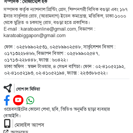
সম্পাদক : মোজাম্মেল হক
সম্পাদক কর্তৃক ন্যাশনাল প্রিন্টিং প্রেস, শিল্পনগরী বিসিক বগুড়া এবং ১৬৭
ইনার সার্কুলার রোড, (আরামবাগ) ইডেন কমপ্লেক্স, মতিঝিল, ঢাকা-১০০০
থেকে মুদ্রিত ও চকযাদু রোড, বগুড়া হতে প্রকাশিত।
E-mail : karatoaonline@gmail.com, বিজ্ঞাপন :
karatoabiggapon@gmail.com
ফোন : ০২৫৮৯৯০২৫৩১, ০২৫৮৯৯০২৫৪৮, সার্কুলেশন বিভাগ :
০১৭১৩২২৮৪৬৬, বিজ্ঞাপন বিভাগ : ০২৫৮৯৯০২৫৪৭,
০১৭১৩-২২৮৪৪৮, ফ্যাক্স : ৬০৪২২।
ঢাকা অফিস : স্বজন টাওয়ার, ৪ সেগুন বাগিচা। ফোন : ০২-৪১০৫২১৯২,
০২-৪১০৫২১৯৩, ০২-৪১০৫২১৯৪, ফ্যাক্স : ২২৩৩৮৮৫২২।
সোশ্যাল মিডিয়া
ওয়েবসাইটের কোনো লেখা, ছবি, ভিডিও অনুমতি ছাড়া ব্যবহার
বেআইনি।
মোবাইল অ্যাপস
অ্যান্ড্রয়েড