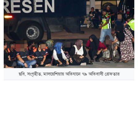
ছবি, সংগৃহীত, মালয়েশিয়ায় অভিযানে ৭৯ অভিবাসী গ্রেফতার