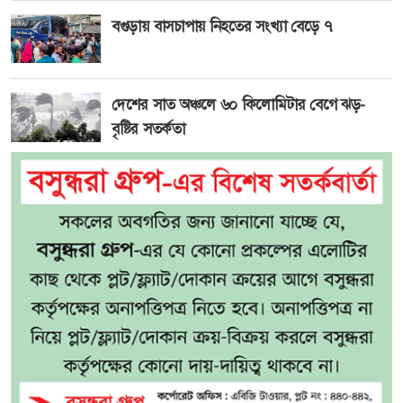
বগুড়ায় বাসচাপায় নিহতের সংখ্যা বেড়ে ৭
দেশের সাত অঞ্চলে ৬০ কিলোমিটার বেগে ঝড়-
বৃষ্টির সতর্কতা