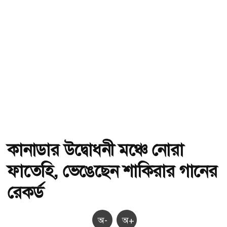
কানাডার উদ্বোধনী মঞ্চে নোরা
ফাতেহি, ভেঙেছেন শাকিরার গানের
রেকর্ড
অ-
অ+