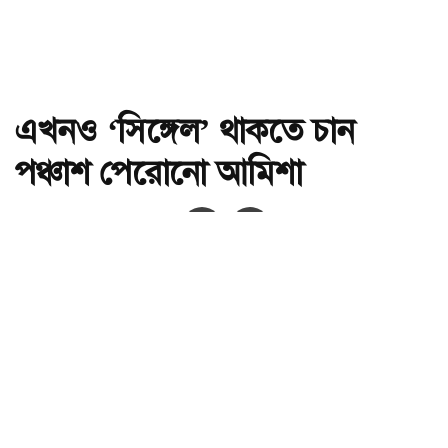
এখনও ‘সিঙ্গেল’ থাকতে চান
পঞ্চাশ পেরোনো আমিশা
অ-
অ+