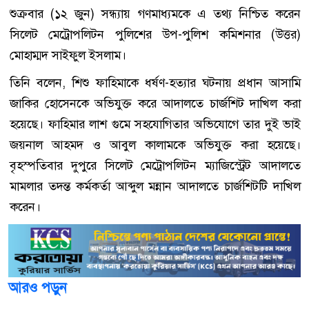
শুক্রবার (১২ জুন) সন্ধ্যায় গণমাধ্যমকে এ তথ্য নিশ্চিত করেন
সিলেট মেট্রোপলিটন পুলিশের উপ-পুলিশ কমিশনার (উত্তর)
মোহাম্মদ সাইফুল ইসলাম।
তিনি বলেন, শিশু ফাহিমাকে ধর্ষণ-হত্যার ঘটনায় প্রধান আসামি
জাকির হোসেনকে অভিযুক্ত করে আদালতে চার্জশিট দাখিল করা
হয়েছে। ফাহিমার লাশ গুমে সহযোগিতার অভিযোগে তার দুই ভাই
জয়নাল আহমদ ও আবুল কালামকে অভিযুক্ত করা হয়েছে।
বৃহস্পতিবার দুপুরে সিলেট মেট্রোপলিটন ম্যাজিস্ট্রেট আদালতে
মামলার তদন্ত কর্মকর্তা আব্দুল মন্নান আদালতে চার্জশিটটি দাখিল
করেন।
আরও পড়ুন