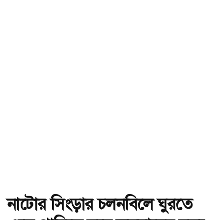
নাটোর সিংড়ার চলনবিলে ঘুরতে