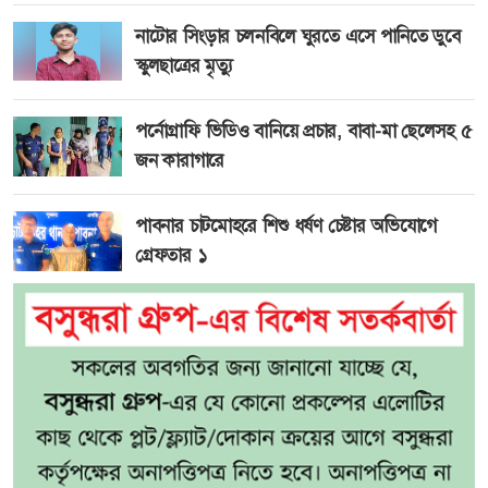
নাটোর সিংড়ার চলনবিলে ঘুরতে এসে পানিতে ডুবে
স্কুলছাত্রের মৃত্যু
পর্নোগ্রাফি ভিডিও বানিয়ে প্রচার, বাবা-মা ছেলেসহ ৫
জন কারাগারে
পাবনার চাটমোহরে শিশু ধর্ষণ চেষ্টার অভিযোগে
গ্রেফতার ১