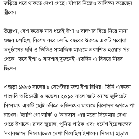
জড়িয়ে ধরে থাকতে দেখা গেছে। র্যাপার নিজেও আলিঙ্গন করেছেন
স্ত্রীকে।
উল্লেখ্য, বেশ কয়েক মাস ধরেই ইশা ও বাদশার বিয়ে নিয়ে নানা
গুজব চলছিল, বিশেষ করে চলতি বছরের শুরুতে একটি ঘরোয়া
অনুষ্ঠানের ছবি ও ভিডিও সামাজিক মাধ্যমে প্রকাশিত হওয়ার পর
থেকে। তবে ইশা ও বাদশাহ দুজনেই এতদিন এ বিষয়ে নীরব
ছিলেন।
এছাড়া ১৯৯৩ সালের ৯ সেপ্টেম্বর জন্ম ইশা রিখির। তিনি একজন
পাঞ্জাবি অভিনেত্রী ও মডেল। ২০১২ সালে 'জাট অ্যান্ড জুলিয়েট'
সিনেমায় একটি ছোট চরিত্রে অভিনয়ের মাধ্যমে বিনোদন জগতে পা
রাখেন। 'হ্যাপি গো লাকি' ও 'আরদাস'-এর মতো সিনেমায় দেখা
গেছে ইশাকে। রাঘব জুয়াল, পুনিত পাঠক এবং ধর্মেশ ইয়েলান্দের
'নবাবজাদে' সিনেমাতেও দেখা গিয়েছিল ইশাকে। সিনেমা ছাড়াও