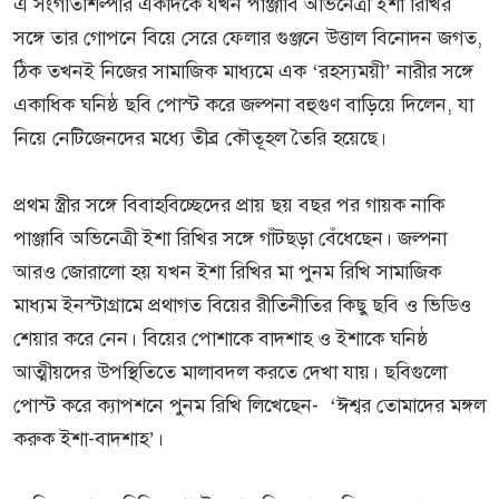
এ সংগীতশিল্পীর একদিকে যখন পাঞ্জাবি অভিনেত্রী ইশা রিখির
সঙ্গে তার গোপনে বিয়ে সেরে ফেলার গুঞ্জনে উত্তাল বিনোদন জগত,
ঠিক তখনই নিজের সামাজিক মাধ্যমে এক ‘রহস্যময়ী’ নারীর সঙ্গে
একাধিক ঘনিষ্ঠ ছবি পোস্ট করে জল্পনা বহুগুণ বাড়িয়ে দিলেন, যা
নিয়ে নেটিজেনদের মধ্যে তীব্র কৌতূহল তৈরি হয়েছে।
প্রথম স্ত্রীর সঙ্গে বিবাহবিচ্ছেদের প্রায় ছয় বছর পর গায়ক নাকি
পাঞ্জাবি অভিনেত্রী ইশা রিখির সঙ্গে গাঁটছড়া বেঁধেছেন। জল্পনা
আরও জোরালো হয় যখন ইশা রিখির মা পুনম রিখি সামাজিক
মাধ্যম ইনস্টাগ্রামে প্রথাগত বিয়ের রীতিনীতির কিছু ছবি ও ভিডিও
শেয়ার করে নেন। বিয়ের পোশাকে বাদশাহ ও ইশাকে ঘনিষ্ঠ
আত্মীয়দের উপস্থিতিতে মালাবদল করতে দেখা যায়। ছবিগুলো
পোস্ট করে ক্যাপশনে পুনম রিখি লিখেছেন- ‘ঈশ্বর তোমাদের মঙ্গল
করুক ইশা-বাদশাহ’।