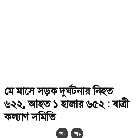
মে মাসে সড়ক দুর্ঘটনায় নিহত
৬২২, আহত ১ হাজার ৬৫২ : যাত্রী
কল্যাণ সমিতি
অ-
অ+