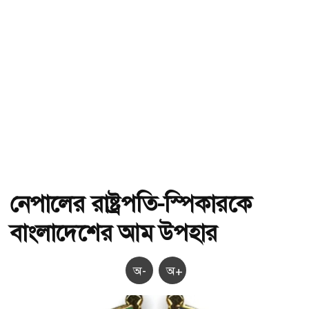
নেপা‌লের রাষ্ট্রপতি-‌স্পিকারকে
বাংলাদেশের আম উপহার
অ-
অ+