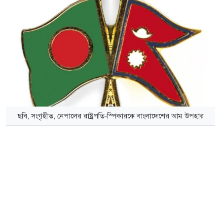
ছবি, সংগৃহীত, নেপা‌লের রাষ্ট্রপতি-‌স্পিকারকে বাংলাদেশের আম উপহার