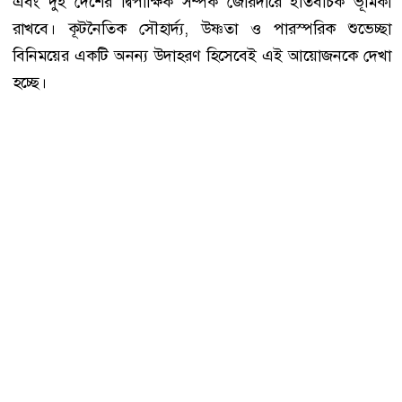
এবং দুই দেশের দ্বিপাক্ষিক সম্পর্ক জোরদারে ইতিবাচক ভূমিকা
রাখবে। কূটনৈতিক সৌহার্দ্য, উষ্ণতা ও পারস্পরিক শুভেচ্ছা
বিনিময়ের একটি অনন্য উদাহরণ হিসেবেই এই আয়োজনকে দেখা
হচ্ছে।