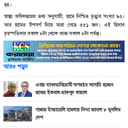
হয়।
স্বাস্থ্য অধিদপ্তরের তথ্য অনুযায়ী, হামে নিশ্চিত মৃত্যুর সংখ্যা ৯২।
আর হামের উপসর্গ নিয়ে মারা গেছে ৫৫১ জন। এই হিসাব
বৃহস্পতিবার সকাল ৮টা থেকে আজ সকাল ৮টা পর্যন্ত।
আরও পড়ুন
এবার মানবতাবিরোধী অপরাধে আসামি হচ্ছেন
জাফর ইকবাল-মাকসুদ কামাল
গাজায় ইসরায়েলি হামলার নিন্দা জানাল ৮ মুসলিম
দেশ