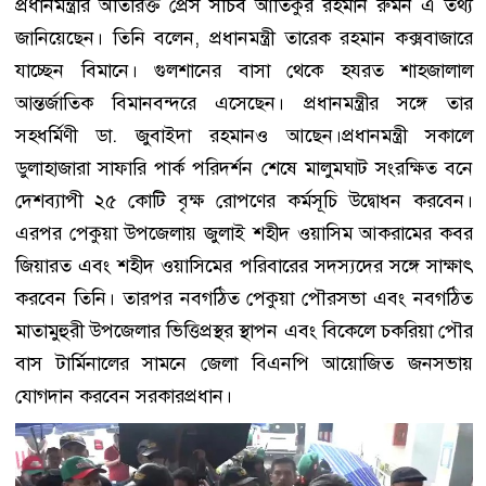
প্রধানমন্ত্রীর অতিরিক্ত প্রেস সচিব আতিকুর রহমান রুমন এ তথ্য
জানিয়েছেন। তিনি বলেন, প্রধানমন্ত্রী তারেক রহমান কক্সবাজারে
যাচ্ছেন বিমানে। গুলশানের বাসা থেকে হযরত শাহজালাল
আন্তর্জাতিক বিমানবন্দরে এসেছেন। প্রধানমন্ত্রীর সঙ্গে তার
সহধর্মিণী ডা. জুবাইদা রহমানও আছেন।প্রধানমন্ত্রী সকালে
ডুলাহাজারা সাফারি পার্ক পরিদর্শন শেষে মালুমঘাট সংরক্ষিত বনে
দেশব্যাপী ২৫ কোটি বৃক্ষ রোপণের কর্মসূচি উদ্বোধন করবেন।
এরপর পেকুয়া উপজেলায় জুলাই শহীদ ওয়াসিম আকরামের কবর
জিয়ারত এবং শহীদ ওয়াসিমের পরিবারের সদস্যদের সঙ্গে সাক্ষাৎ
করবেন তিনি। তারপর নবগঠিত পেকুয়া পৌরসভা এবং নবগঠিত
মাতামুহুরী উপজেলার ভিত্তিপ্রস্থর স্থাপন এবং বিকেলে চকরিয়া পৌর
বাস টার্মিনালের সামনে জেলা বিএনপি আয়োজিত জনসভায়
যোগদান করবেন সরকারপ্রধান।