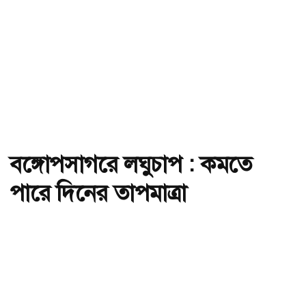
বঙ্গোপসাগরে লঘুচাপ : কমতে
পারে দিনের তাপমাত্রা
অ-
অ+