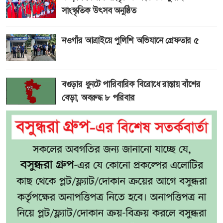
সাংস্কৃতিক উৎসব অনুষ্ঠিত
নওগাঁর আত্রাইয়ে পুলিশি অভিযানে গ্রেফতার ৫
বগুড়ার ধুনটে পারিবারিক বিরোধে রাস্তায় বাঁশের
বেড়া, অবরুদ্ধ ৮ পরিবার