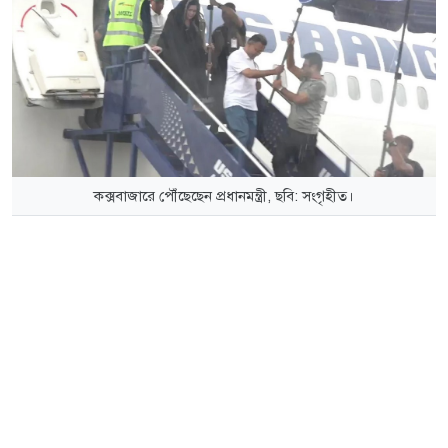
কক্সবাজারে পৌঁছেছেন প্রধানমন্ত্রী, ছবি: সংগৃহীত।