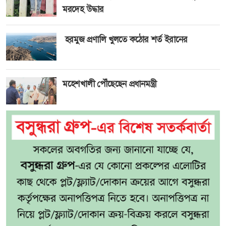
মরদেহ উদ্ধার
হরমুজ প্রণালি খুলতে কঠোর শর্ত ইরানের
মহেশখালী পৌঁছেছেন প্রধানমন্ত্রী