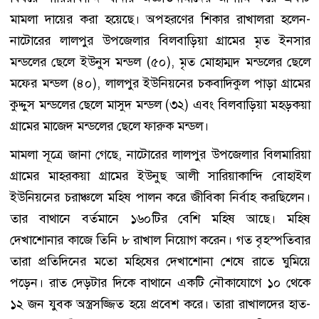
মামলা দায়ের করা হয়েছে। অপহরণের শিকার রাখালরা হলেন-
নাটোরের লালপুর উপজেলার বিলবাড়িয়া গ্রামের মৃত ইনসার
মন্ডলের ছেলে ইউনুস মন্ডল (৫০), মৃত মোহাম্মদ মন্ডলের ছেলে
মফের মন্ডল (৪০), লালপুর ইউনিয়নের চকবাদিকুল পাড়া গ্রামের
কুদ্দুস মন্ডলের ছেলে মাসুদ মন্ডল (৩২) এবং বিলবাড়িয়া মহড়কয়া
গ্রামের মাজেদ মন্ডলের ছেলে ফারুক মন্ডল।
মামলা সূত্রে জানা গেছে, নাটোরের লালপুর উপজেলার বিলমারিয়া
গ্রামের মাহরকয়া গ্রামের ইউনুছ আলী সারিয়াকান্দি বোহাইল
ইউনিয়নের চরাঞ্চলে মহিষ পালন করে জীবিকা নির্বাহ করছিলেন।
তার বাথানে বর্তমানে ১৬০টির বেশি মহিষ আছে। মহিষ
দেখাশোনার কাজে তিনি ৮ রাখাল নিয়োগ করেন। গত বৃহস্পতিবার
তারা প্রতিদিনের মতো মহিষের দেখাশোনা শেষে রাতে ঘুমিয়ে
পড়েন। রাত দেড়টার দিকে বাথানে একটি নৌকাযোগে ১০ থেকে
১২ জন যুবক অস্ত্রসজ্জিত হয়ে প্রবেশ করে। তারা রাখালদের হাত-