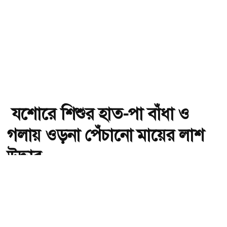
যশোরে শিশুর হাত-পা বাঁধা ও
গলায় ওড়না পেঁচানো মায়ের লাশ
উদ্ধার
অ-
অ+