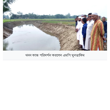
খনন কাজ পরিদর্শন করলেন এমপি মুনতাকিম