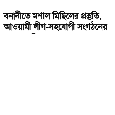
বনানীতে মশাল মিছিলের প্রস্তুতি,
আওয়ামী লীগ-সহযোগী সংগঠনের
৭ জন আটক
অ-
অ+