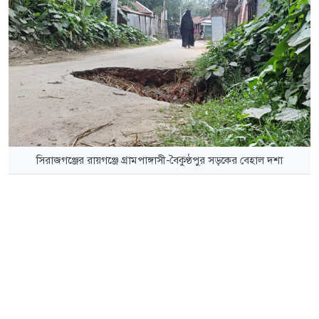
সিরাজগঞ্জের রায়গঞ্জে গ্রামপাঙ্গাসী-বৈকুণ্ঠপুর সড়কের বেহাল দশা