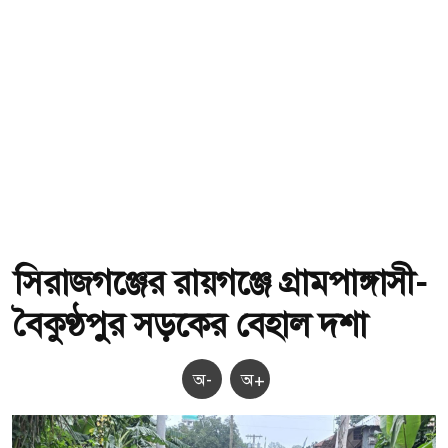
সিরাজগঞ্জের রায়গঞ্জে গ্রামপাঙ্গাসী-
বৈকুণ্ঠপুর সড়কের বেহাল দশা
অ-
অ+