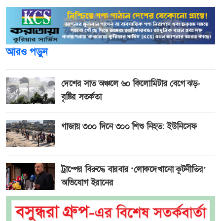
আরও পড়ুন
দেশের সাত অঞ্চলে ৬০ কিলোমিটার বেগে ঝড়-
বৃষ্টির সতর্কতা
গাজায় ৩০০ দিনে ৩০০ শিশু নিহত: ইউনিসেফ
ট্রাম্পের বিরুদ্ধে বারবার ‘লোকদেখানো কূটনীতির’
অভিযোগ ইরানের