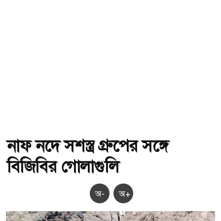
নাফ নদে সশস্ত্র গ্রুপের সঙ্গে
বিজিবির গোলাগুলি
অ-
অ+